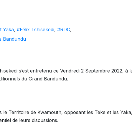
et Yaka
,
#Félix Tshisekedi
,
#RDC
,
els Bandundu
hisekedi s’est entretenu ce Vendredi 2 Septembre 2022, à la
aditionnels du Grand Bandundu.
ns le Territoire de Kwamouth, opposant les Teke et les Yaka
sentiel de leurs discussions.