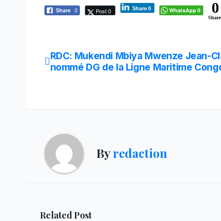
0
Share
0
WhatsApp
Post 0
Share
0
0
Share
Navigation
RDC: Mukendi Mbiya Mwenze Jean-C
nommé DG de la Ligne Maritime Congo
de
l’article
By
redaction
Related Post