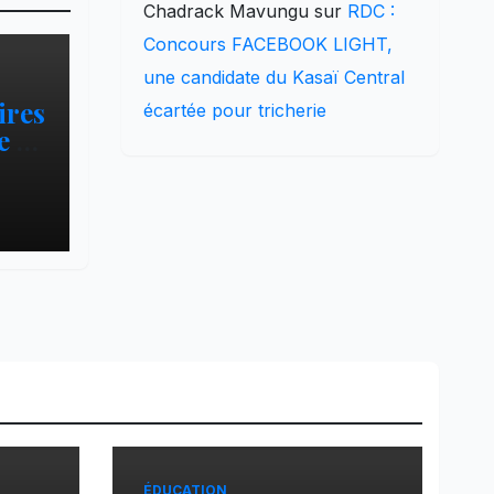
Chadrack Mavungu
sur
RDC :
Concours FACEBOOK LIGHT,
une candidate du Kasaï Central
ires
écartée pour tricherie
 » :
pa
ÉDUCATION