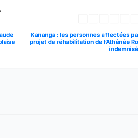
s
laude
Kananga : les personnes affectées par
laise
projet de réhabilitation de l’Athénée R
indemnis