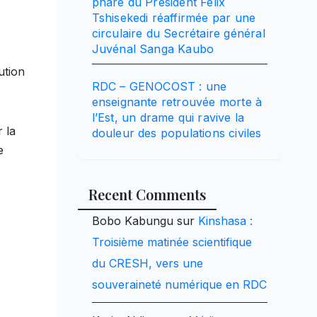
phare du Président Félix
Tshisekedi réaffirmée par une
circulaire du Secrétaire général
Juvénal Sanga Kaubo
ution
RDC – GENOCOST : une
enseignante retrouvée morte à
l’Est, un drame qui ravive la
 la
douleur des populations civiles
e
Recent Comments
Bobo Kabungu
sur
Kinshasa :
Troisième matinée scientifique
du CRESH, vers une
souveraineté numérique en RDC