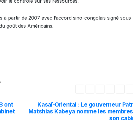
oir le contrôle sur ses ressources.
 à partir de 2007 avec l’accord sino-congolais signé sous
 du goût des Américains.
s
PS ont
Kasaï-Oriental : Le gouverneur Pat
abinet
Matshias Kabeya nomme les membres
i
son cabi