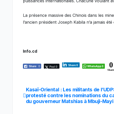
puissances internationales. Chacune voulant av
La présence massive des Chinois dans les mines
l’ancien président Joseph Kabila n’a jamais été
Info.cd
0
Share
0
WhatsApp
Post 0
Share
0
0
Share
Kasaï-Oriental : Les militants de l’UD
Navigation
protesté contre les nominations du c
de
du gouverneur Matshias à Mbuji-May
l’article