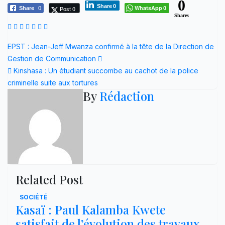
0
Share
0
WhatsApp
Post 0
Share
0
0
Shares
Navigation
EPST : Jean-Jeff Mwanza confirmé à la tête de la Direction de
Gestion de Communication
de
Kinshasa : Un étudiant succombe au cachot de la police
l’article
criminelle suite aux tortures
By
Rédaction
Related Post
SOCIÉTÉ
Kasaï : Paul Kalamba Kwete
satisfait de l’évolution des travaux