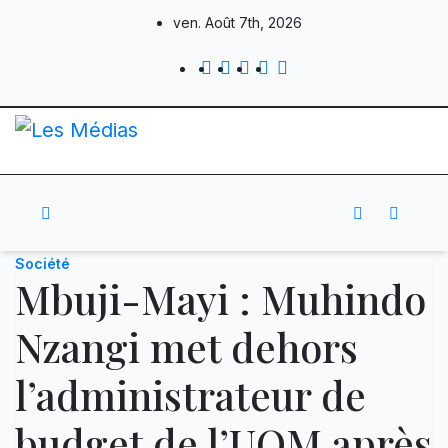
Skip
ven. Août 7th, 2026
to
content
Société
Mbuji-Mayi : Muhindo
Nzangi met dehors
l’administrateur de
budget de l’UOM après