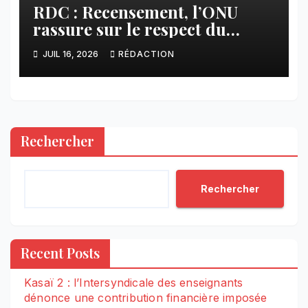
RDC : Recensement, l’ONU
rassure sur le respect du
calendrier constitutionnel
JUIL 16, 2026
RÉDACTION
Rechercher
Rechercher
Recent Posts
Kasaï 2 : l’Intersyndicale des enseignants
dénonce une contribution financière imposée