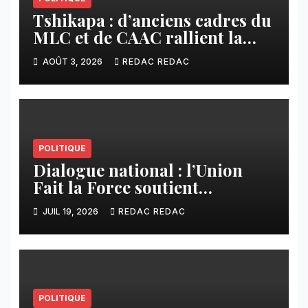
Tshikapa : d’anciens cadres du
MLC et de CAAC rallient la
Dynamique pour la
AOÛT 3, 2026
REDAC REDAC
Transformation du Congo
POLITIQUE
Dialogue national : l’Union
Fait la Force soutient
l’initiative de Tshisekedi et
JUIL 19, 2026
REDAC REDAC
s’oppose à la participation des
groupes armés
POLITIQUE