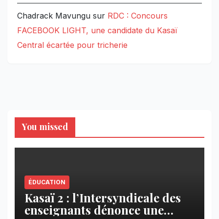
Chadrack Mavungu
sur
RDC : Concours
FACEBOOK LIGHT, une candidate du Kasaï
Central écartée pour tricherie
You missed
ÉDUCATION
Kasaï 2 : l’Intersyndicale des
enseignants dénonce une