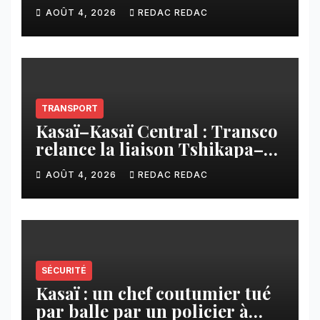
contribution financière
AOÛT 4, 2026
REDAC REDAC
imposée aux écoles de la
CNCA
TRANSPORT
Kasaï–Kasaï Central : Transco
relance la liaison Tshikapa–
Tshiamu pour faciliter les
AOÛT 4, 2026
REDAC REDAC
échanges
SÉCURITÉ
Kasaï : un chef coutumier tué
par balle par un policier à