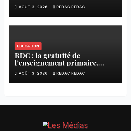
Kamuesha, la tension monte
AOÛT 3, 2026
REDAC REDAC
ÉDUCATION
RDC : la gratuité de
l’enseignement primaire,
vision phare du Président
AOÛT 3, 2026
REDAC REDAC
Félix Tshisekedi réaffirmée
par une circulaire du
Secrétaire général Juvénal
Sanga Kaubo