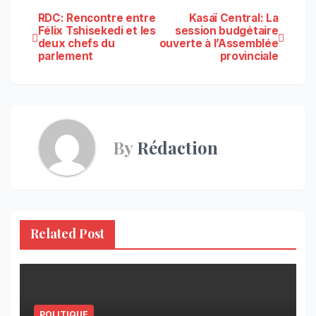
Navigation
RDC: Rencontre entre
Kasaï Central: La
Félix Tshisekedi et les
session budgétaire
deux chefs du
ouverte à l’Assemblée
de
parlement
provinciale
l’article
By
Rédaction
Related Post
POLITIQUE