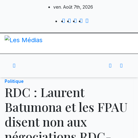
Skip
ven. Août 7th, 2026
to
content
Politique
RDC : Laurent
Batumona et les FPAU
disent non aux
négociations RDC-