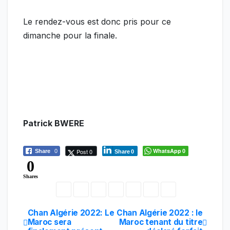
Le rendez-vous est donc pris pour ce
dimanche pour la finale.
Patrick BWERE
WhatsApp
Post 0
Share
0
0
Share
0
0
Shares
Chan Algérie 2022: Le
Chan Algérie 2022 : le
Navigation
Maroc sera
Maroc tenant du titre