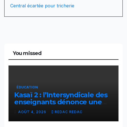
Central écartée pour tricherie
You missed
ÉDUCATION
Kasaï 2 : l’Intersyndicale des
enseignants dénonce une
contribution financière
AOÛT 4, 2026
REDAC REDAC
imposée aux écoles de la
CNCA