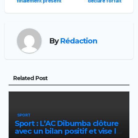
finalement présent
déclaré forfait
de
l’article
By
Rédaction
Related Post
SPORT
Sport : L’AC Dibumba clôture
avec un bilan positif et vise la