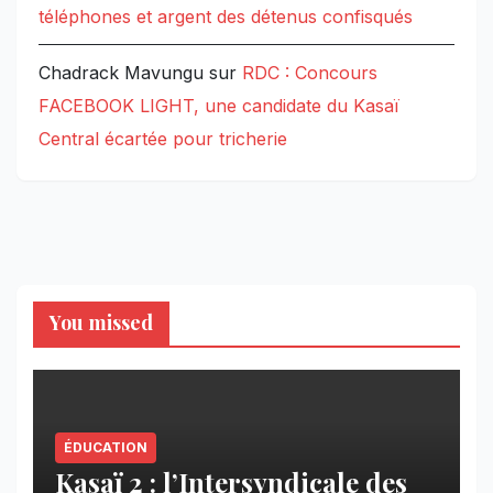
téléphones et argent des détenus confisqués
Chadrack Mavungu
sur
RDC : Concours
FACEBOOK LIGHT, une candidate du Kasaï
Central écartée pour tricherie
You missed
ÉDUCATION
Kasaï 2 : l’Intersyndicale des