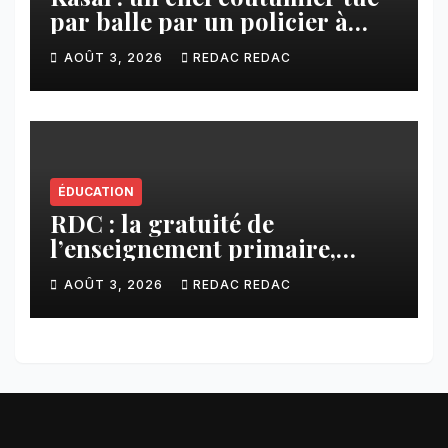
par balle par un policier à
Kamuesha, la tension monte
AOÛT 3, 2026
REDAC REDAC
ÉDUCATION
RDC : la gratuité de
l’enseignement primaire,
vision phare du Président
AOÛT 3, 2026
REDAC REDAC
Félix Tshisekedi réaffirmée
par une circulaire du
Secrétaire général Juvénal
Sanga Kaubo