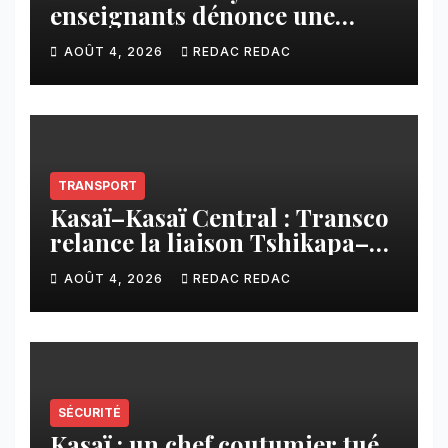
enseignants dénonce une
contribution financière
AOÛT 4, 2026
REDAC REDAC
imposée aux écoles de la
CNCA
TRANSPORT
Kasaï–Kasaï Central : Transco
relance la liaison Tshikapa–
Tshiamu pour faciliter les
AOÛT 4, 2026
REDAC REDAC
échanges
SÉCURITÉ
Kasaï : un chef coutumier tué