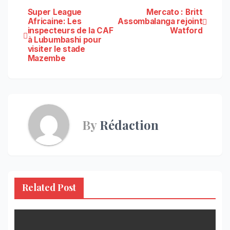
Navigation
Super League
Mercato : Britt
Africaine: Les
Assombalanga rejoint
inspecteurs de la CAF
Watford
de
à Lubumbashi pour
visiter le stade
l’article
Mazembe
By
Rédaction
Related Post