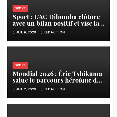
SPORT
Sport : L’AC Dibumba clôture
avec un bilan positif et vise la
ligue 1 pour la saison 2026-
JUIL 9, 2026
RÉDACTION
2027
SPORT
Mondial 2026 : Éric Tshikuma
salue le parcours héroïque des
Léopards
JUIL 2, 2026
RÉDACTION