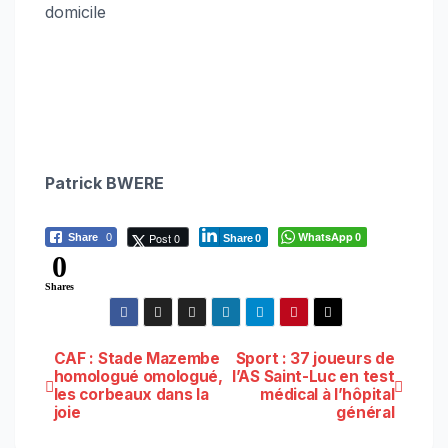
domicile
Patrick BWERE
WhatsApp
Post 0
Share
0
0
Share
0
0
Shares
Navigation
CAF : Stade Mazembe
Sport : 37 joueurs de
homologué omologué,
l’AS Saint-Luc en test
les corbeaux dans la
médical à l’hôpital
de
joie
général