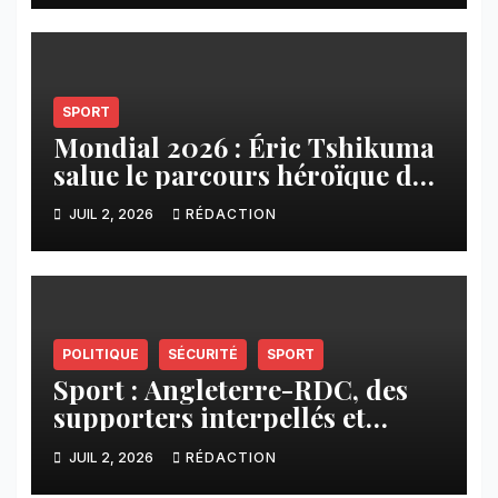
SPORT
Mondial 2026 : Éric Tshikuma
salue le parcours héroïque des
Léopards
JUIL 2, 2026
RÉDACTION
POLITIQUE
SÉCURITÉ
SPORT
Sport : Angleterre-RDC, des
supporters interpellés et
d’autres conduits vers des
JUIL 2, 2026
RÉDACTION
lieux inconnus à Goma