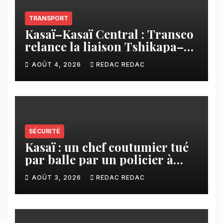
TRANSPORT
Kasaï–Kasaï Central : Transco
relance la liaison Tshikapa–
Tshiamu pour faciliter les
AOÛT 4, 2026
REDAC REDAC
échanges
SÉCURITÉ
Kasaï : un chef coutumier tué
par balle par un policier à
Kamuesha, la tension monte
AOÛT 3, 2026
REDAC REDAC