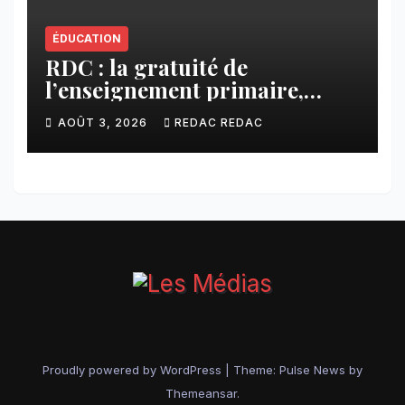
ÉDUCATION
RDC : la gratuité de
l’enseignement primaire,
vision phare du Président
AOÛT 3, 2026
REDAC REDAC
Félix Tshisekedi réaffirmée
par une circulaire du
Secrétaire général Juvénal
Sanga Kaubo
Proudly powered by WordPress
|
Theme:
Pulse News
by
Themeansar
.