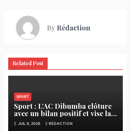
l’article
By
Rédaction
Related Post
SPORT
Sport : L’AC Dibumba clôture
avec un bilan positif et vise la
ligue 1 pour la saison 2026-
JUIL 9, 2026
RÉDACTION
2027