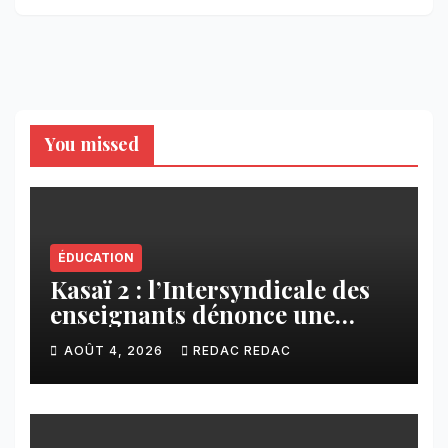
You missed
ÉDUCATION
Kasaï 2 : l’Intersyndicale des
enseignants dénonce une
contribution financière
AOÛT 4, 2026
REDAC REDAC
imposée aux écoles de la
CNCA