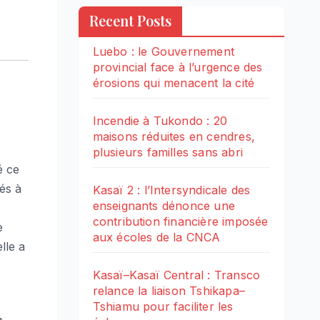
Recent Posts
Luebo : le Gouvernement
provincial face à l’urgence des
érosions qui menacent la cité
Incendie à Tukondo : 20
maisons réduites en cendres,
plusieurs familles sans abri
é ce
és à
Kasaï 2 : l’Intersyndicale des
enseignants dénonce une
contribution financière imposée
e
aux écoles de la CNCA
lle a
Kasaï–Kasaï Central : Transco
relance la liaison Tshikapa–
Tshiamu pour faciliter les
s