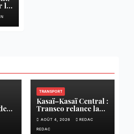
 le
ON
TRANSPORT
Kasaï–Kasaï Central :
des
Transco relance la
once
liaison Tshikapa–
C
AOÛT 4, 2026
REDAC
n
Tshiamu pour
sée
faciliter les échanges
REDAC