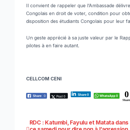
Il convient de rappeler que l’Ambassade délivr
Congolais en droit de voter, condition pour obte
disposition des étudiants Congolais pour leur fa
Un geste apprécié à sa juste valeur par le Rap
pilotes à en faire autant.
CELLCOM CENI
0
Share
0
WhatsApp
Post 0
Share
0
0
Share
Navigation
RDC : Katumbi, Fayulu et Matata dans 
ce samedi pour dire non à l’agression