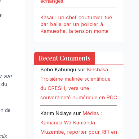
échanges
s
Kasaï : un chef coutumier tué
par balle par un policier à
Kamuesha, la tension monte
Recent Comments
Bobo Kabungu
sur
Kinshasa :
e son
Troisième matinée scientifique
e du
du CRESH, vers une
souveraineté numérique en RDC
in de
Karim Ndiaye
sur
Médias :
Kamanda Wa Kamanda
Muzembe, reporter pour RFI en
nis