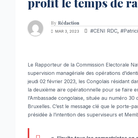
profit le temps de r
By
Rédaction
#CENI RDC
,
#Patric
MAR 3, 2023
Le Rapporteur de la Commission Electorale Nat
supervision managériale des opérations d’identi
jeudi 02 février 2023, les Congolais résidant d
la deuxième aire opérationnelle pour se faire en
l’Ambassade congolaise, située au numéro 30 
Bruxelles. C’est le message clé que le porte-par
présidée à l’intention des superviseurs et Memb
«
J’invite tous les compatriotes en o