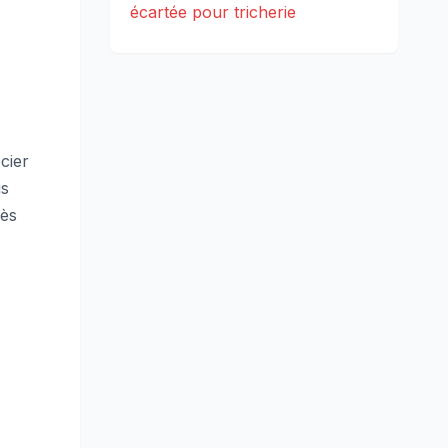
écartée pour tricherie
cier
us
cès