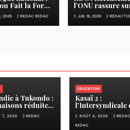
ion Fait la Force
l’ONU rassure sur
ent l’initiative
respect du
9, 2026
REDAC REDAC
JUIL 16, 2026
RÉDACTI
shisekedi et
calendrier
pose à la
constitutionnel
icipation des
pes armés
E
ÉDUCATION
ndie à Tukondo :
Kasaï 2 :
aisons réduites
l’Intersyndicale 
endres, plusieurs
enseignants dén
 7, 2026
REDAC
AOÛT 4, 2026
REDA
lles sans abri
une contributio
financière impo
REDAC