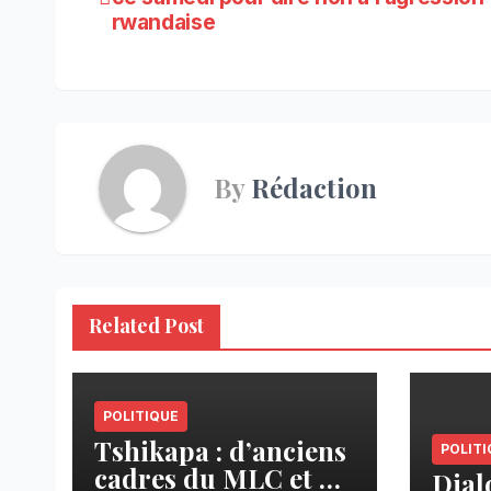
de
rwandaise
l’article
By
Rédaction
Related Post
POLITIQUE
Tshikapa : d’anciens
POLITI
cadres du MLC et de
Dial