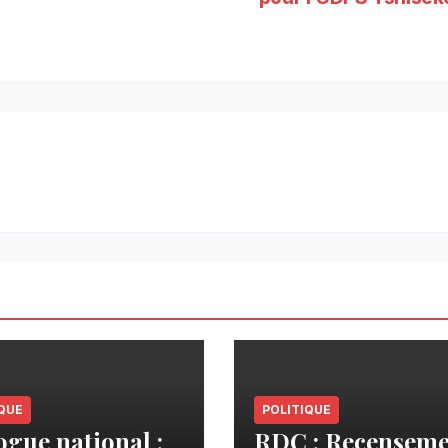
QUE
POLITIQUE
ogue national :
RDC : Recenseme