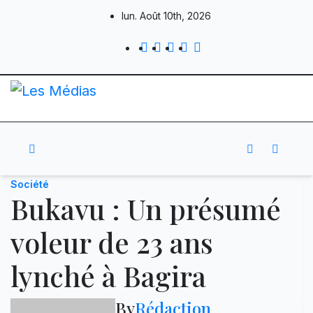
Skip
lun. Août 10th, 2026
to
content
Société
Bukavu : Un présumé
voleur de 23 ans
lynché à Bagira
By
Rédaction