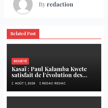
By
redaction
Related Post
SOCIÉTÉ
Kasaï : Paul Kalamba Kwete
satisfait de l’évolution des
travaux routiers exécutés par
AOÛT 1, 2026
REDAC REDAC
SAFRIMEX