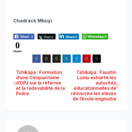
Chadrack Mbuyi
WhatsApp
Post 0
Share
0
0
Share
0
0
Shares
Navigation
Tshikapa : Formation
Tshikapa : Faustin
d’une Cinquantaine
Lumu exhorte les
d’OPJ sur la réforme
autorités
de
et la redevabilité de la
éducationnelles de
Police
réinscrire les élèves
l’article
de l’école engloutie