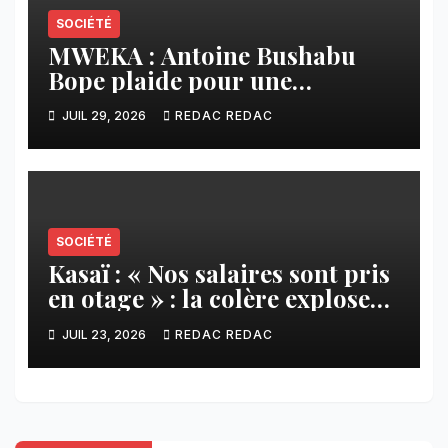
SOCIÉTÉ
MWEKA : Antoine Bushabu
Bope plaide pour une
meilleure prise en compte des
JUIL 29, 2026
REDAC REDAC
communautés locales dans la
réforme sur le crédit carbone.
SOCIÉTÉ
Kasaï : « Nos salaires sont pris
en otage » : la colère explose
contre ADVANS Banque à
JUIL 23, 2026
REDAC REDAC
Tshikapa