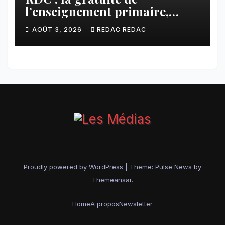
l’enseignement primaire,
vision phare du Président
AOÛT 3, 2026
REDAC REDAC
Félix Tshisekedi réaffirmée
par une circulaire du
Secrétaire général Juvénal
Sanga Kaubo
Proudly powered by WordPress
|
Theme:
Pulse News
by
Themeansar
.
Home
A propos
Newsletter