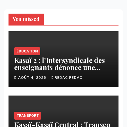
You missed
ÉDUCATION
Kasaï 2 : l’Intersyndicale des
enseignants dénonce une
contribution financière
AOÛT 4, 2026
REDAC REDAC
imposée aux écoles de la
CNCA
TRANSPORT
Kasaï–Kasaï Central : Transco