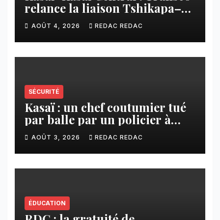
relance la liaison Tshikapa–
Tshiamu pour faciliter les
AOÛT 4, 2026
REDAC REDAC
échanges
SÉCURITÉ
Kasaï : un chef coutumier tué
par balle par un policier à
Kamuesha, la tension monte
AOÛT 3, 2026
REDAC REDAC
ÉDUCATION
RDC : la gratuité de