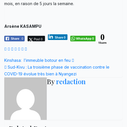
mois, en raison de 5 jours la semaine.
Arsène KASAMPU
0
Share
0
WhatsApp
Post 0
Share
0
0
Shares
Navigation
Kinshasa: l’immeuble botour en feu
Sud-Kivu : La troisième phase de vaccination contre le
de
COVID-19 évolue très bien à Nyangezi
By
redaction
l’article