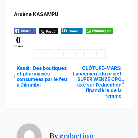
Arsène KASAMPU
WhatsApp
Post 0
Share
0
0
Share
0
0
Shares
Navigation
Kasaï : Des boutiques
CLÔTURE-MARS:
et pharmacies
Lancement du projet
consumées par le feu
SUPER WENZE CPG
de
à Dibumba
axé sur l’éducation
financière de la
l’article
femme
By
redaction