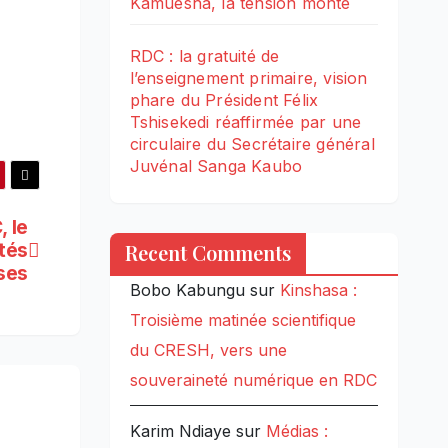
Kamuesha, la tension monte
RDC : la gratuité de
l’enseignement primaire, vision
phare du Président Félix
Tshisekedi réaffirmée par une
circulaire du Secrétaire général
Juvénal Sanga Kaubo
 le
tés
Recent Comments
ses
Bobo Kabungu
sur
Kinshasa :
Troisième matinée scientifique
du CRESH, vers une
souveraineté numérique en RDC
Karim Ndiaye
sur
Médias :