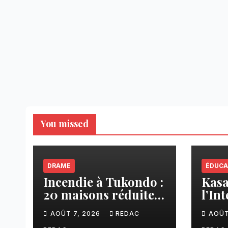
You missed
DRAME
ÉDUCA
Incendie à Tukondo :
Kasaï
20 maisons réduites
l’In
en cendres, plusieurs
ense
AOÛT 7, 2026
REDAC
AOÛT
familles sans abri
une 