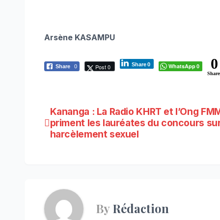
Arsène KASAMPU
0
Share
0
WhatsApp
Post 0
Share
0
0
Share
Navigation
Kananga : La Radio KHRT et l’Ong FM
priment les lauréates du concours sur
de
harcèlement sexuel
l’article
By
Rédaction