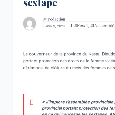
sextape
By
redaction
#Kasaï
,
#L'assemblée
AVR 9, 2023
Le gouverneur de la province du Kasaï, Dieudo
portant protection des droits de la femme victi
cérémonie de clôture du mois des femmes ce s
«
J’implore l’assemblée provinciale 
provincial portant protection des fe
en ce qui concerne les sextapes. Afi