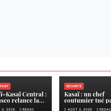
les dans la
rme sur le crédit
one.
PORT
SÉCURITÉ
ï–Kasaï Central :
Kasaï : un chef
sco relance la
coutumier tué p
son Tshikapa–
balle par un poli
 4, 2026
REDAC
AOÛT 3, 2026
REDA