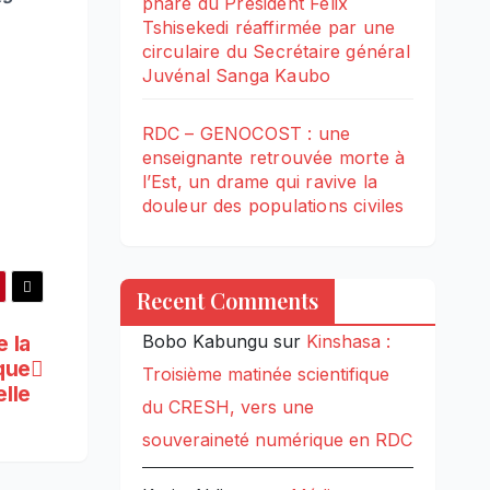
phare du Président Félix
Tshisekedi réaffirmée par une
circulaire du Secrétaire général
Juvénal Sanga Kaubo
RDC – GENOCOST : une
enseignante retrouvée morte à
l’Est, un drame qui ravive la
douleur des populations civiles
Recent Comments
e la
Bobo Kabungu
sur
Kinshasa :
que
Troisième matinée scientifique
lle
du CRESH, vers une
souveraineté numérique en RDC