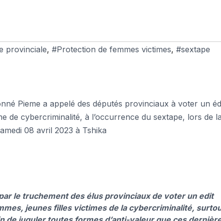
 provinciale
,
#Protection de femmes victimes
,
#sextape
nné Pieme a appelé des députés provinciaux à voter un éd
me de cybercriminalité, à l’occurrence du sextape, lors de l
amedi 08 avril 2023 à Tshika
par le truchement des élus provinciaux de voter un edit
mmes, jeunes filles victimes de la cybercriminalité, surto
n de juguler toutes formes d’anti-valeur que ces dernièr