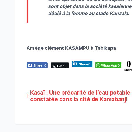
sont objet dans la société kasaienne
dédié à la femme au stade Kanzala.
Arsène clément KASAMPU à Tshikapa
0
Share
0
WhatsApp
Post 0
Share
0
0
Share
Navigation
Kasaï : Une précarité de l’eau potable
constatée dans la cité de Kamabanji
de
l’article