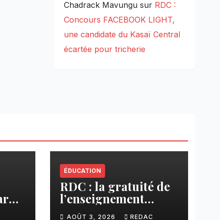
Chadrack Mavungu
sur
RDC :
Concours FACEBOOK LIGHT,
une candidate du Kasaï Central
écartée pour tricherie
ÉDUCATION
RDC : la gratuité de
ar
l’enseignement
cier
primaire, vision
C
AOÛT 3, 2026
REDAC