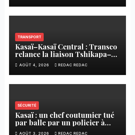
imposée aux écoles de la
CNCA
TRANSPORT
Kasaï–Kasaï Central : Transco
relance la liaison Tshikapa–
Tshiamu pour faciliter les
AOÛT 4, 2026
REDAC REDAC
échanges
SÉCURITÉ
Kasaï : un chef coutumier tué
par balle par un policier à
Kamuesha, la tension monte
AOÛT 3, 2026
REDAC REDAC