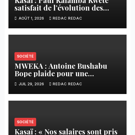
satisfait de l’évolution des
travaux routiers exécutés par
AOÛT 1, 2026
REDAC REDAC
SAFRIMEX
SOCIÉTÉ
MWEKA : Antoine Bushabu
Bope plaide pour une
meilleure prise en compte des
JUIL 29, 2026
REDAC REDAC
communautés locales dans la
réforme sur le crédit carbone.
SOCIÉTÉ
Kasaï : « Nos salaires sont pris