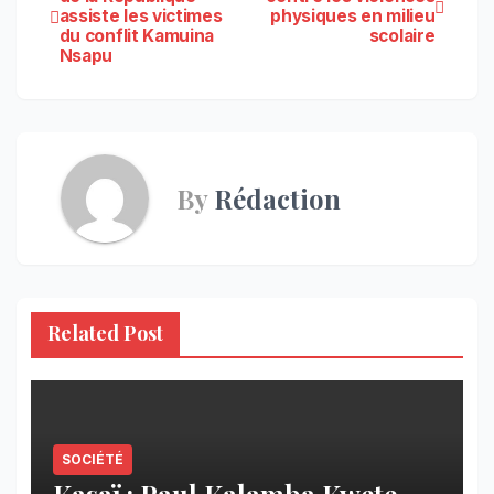
assiste les victimes
physiques en milieu
de
du conflit Kamuina
scolaire
Nsapu
l’article
By
Rédaction
Related Post
SOCIÉTÉ
Kasaï : Paul Kalamba Kwete