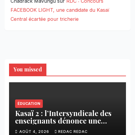
Chadrack Mavungu
sur
RDC : Concours
FACEBOOK LIGHT, une candidate du Kasaï
Central écartée pour tricherie
You missed
ÉDUCATION
Kasaï 2 : l’Intersyndicale des
enseignants dénonce une
contribution financière
AOÛT 4, 2026
REDAC REDAC