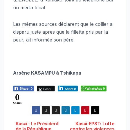
un média local.
Les mêmes sources déclarent que le collier a
disparu juste après que la fillette pris par la
peur, ait informée son père.
Arsène KASAMPU à Tshikapa
WhatsApp
Post 0
Share
0
0
Share
0
0
Shares
Navigation
Kasaï : Le Président
Kasaï-EPST: Lutte
de la République
contre les violences