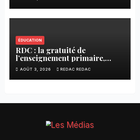
ÉDUCATION
RDC : la gratuité de
l’enseignement primaire,
vision phare du Président
AOÛT 3, 2026
REDAC REDAC
Félix Tshisekedi réaffirmée
par une circulaire du
Secrétaire général Juvénal
Sanga Kaubo