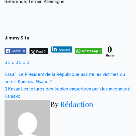
Référence: Terrain Allemagne.
Jimmy Sita
0
Share
0
WhatsApp
Post 0
Share
0
0
Shares
Navigation
Kasaï : Le Président de la République assiste les victimes du
conflit Kamuina Nsapu
de
Kasaï: Les toitures des écoles emportées par des inconnus à
l’article
Kamako
By
Rédaction