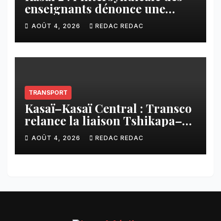
enseignants dénonce une
contribution financière
AOÛT 4, 2026
REDAC REDAC
imposée aux écoles de la
CNCA
TRANSPORT
Kasaï–Kasaï Central : Transco
relance la liaison Tshikapa–
Tshiamu pour faciliter les
AOÛT 4, 2026
REDAC REDAC
échanges