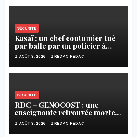
SÉCURITÉ
Kasaï : un chef coutumier tué
par balle par un policier à
Kamuesha, la tension monte
AOÛT 3, 2026
REDAC REDAC
SÉCURITÉ
RDC – GENOCOST : une
enseignante retrouvée morte à
l’Est, un drame qui ravive la
AOÛT 3, 2026
REDAC REDAC
douleur des populations
civiles