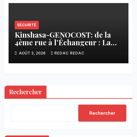
SÉCURITÉ
Kinshasa-GENOCOST: de la
4ème rue à l’Échangeur : La
jeunesse répond présente pour
AOÛT 3, 2026
REDAC REDAC
les victimes du GENOCOST
Rechercher
Rechercher