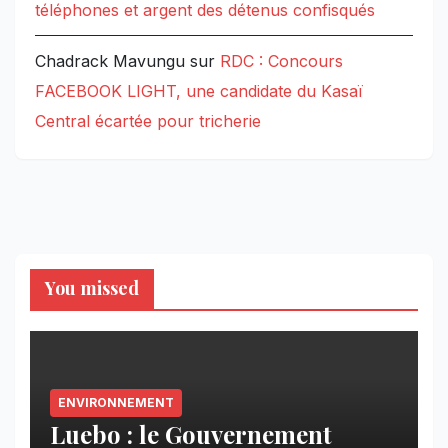
téléphones et argent des détenus confisqués
Chadrack Mavungu
sur
RDC : Concours
FACEBOOK LIGHT, une candidate du Kasaï
Central écartée pour tricherie
You missed
ENVIRONNEMENT
Luebo : le Gouvernement