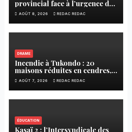
provincial face à l’urgence des
érosions qui menacent la cité
AOÛT 8, 2026
REDAC REDAC
DRAME
Incendie à Tukondo : 20
maisons réduites en cendres,
plusieurs familles sans abri
AOÛT 7, 2026
REDAC REDAC
ÉDUCATION
Kasaï 2 : l’Intersyndicale des