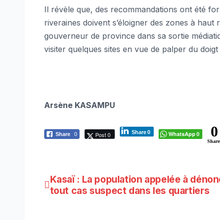
Il révèle que, des recommandations ont été for
riveraines doivent s’éloigner des zones à haut
gouverneur de province dans sa sortie médiatique
visiter quelques sites en vue de palper du doigt
Arsène KASAMPU
0
Share
0
WhatsApp
Post 0
Share
0
0
Share
Navigation
Kasaï : La population appelée à déno
tout cas suspect dans les quartiers
de