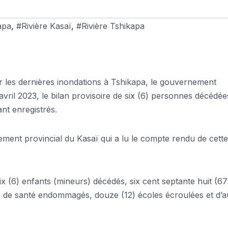
apa
,
#Rivière Kasaï
,
#Rivière Tshikapa
r les dernières inondations à Tshikapa, le gouvernement
vril 2023, le bilan provisoire de six (6) personnes décédée
nt enregistrés.
nt provincial du Kasaï qui a lu le compte rendu de cette
 (6) enfants (mineurs) décédés, six cent septante huit (67
 de santé endommagés, douze (12) écoles écroulées et d’a