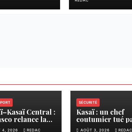
te des
Banque à Tshika
REDAC
munautés
les dans la
rme sur le crédit
one.
PORT
SÉCURITÉ
ï–Kasaï Central :
Kasaï : un chef
sco relance la
coutumier tué p
son Tshikapa–
balle par un poli
 4, 2026
REDAC
AOÛT 3, 2026
REDA