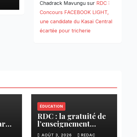
pa
Chadrack Mavungu
sur
RDC :
Concours FACEBOOK LIGHT,
une candidate du Kasaï Central
écartée pour tricherie
ÉDUCATION
RDC : la gratuité de
ar
l’enseignement
cier
primaire, vision
C
AOÛT 3, 2026
REDAC