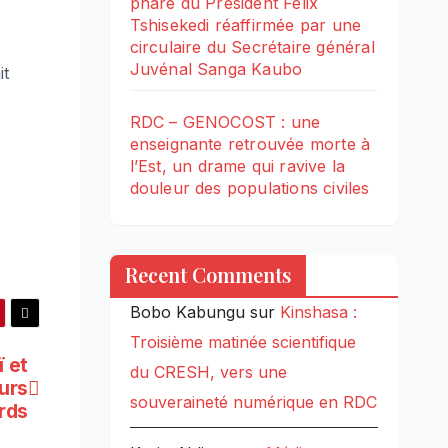
phare du Président Félix
Tshisekedi réaffirmée par une
circulaire du Secrétaire général
Juvénal Sanga Kaubo
it
RDC – GENOCOST : une
enseignante retrouvée morte à
l’Est, un drame qui ravive la
douleur des populations civiles
Recent Comments
Bobo Kabungu
sur
Kinshasa :
Troisième matinée scientifique
ï et
du CRESH, vers une
urs
souveraineté numérique en RDC
rds