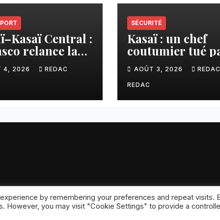
PORT
SÉCURITÉ
ï–Kasaï Central :
Kasaï : un chef
sco relance la
coutumier tué p
son Tshikapa–
balle par un poli
 4, 2026
REDAC
AOÛT 3, 2026
REDA
iamu pour
à Kamuesha, la
liter les échanges
tension monte
REDAC
 experience by remembering your preferences and repeat visits. 
ansar
.
es. However, you may visit "Cookie Settings" to provide a controll