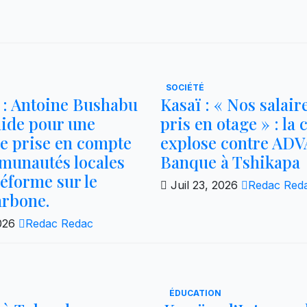
SOCIÉTÉ
 Antoine Bushabu
Kasaï : « Nos salair
aide pour une
pris en otage » : la 
e prise en compte
explose contre AD
munautés locales
Banque à Tshikapa
réforme sur le
Juil 23, 2026
Redac Red
arbone.
2026
Redac Redac
ÉDUCATION