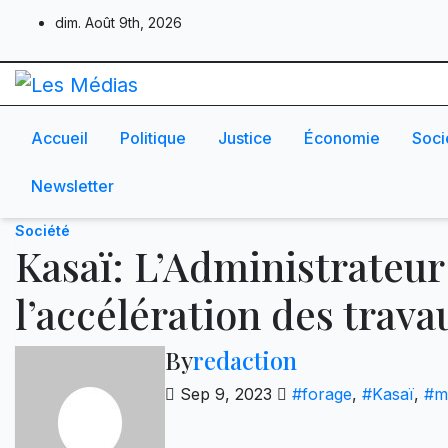
Skip
dim. Août 9th, 2026
to
content
Accueil
Politique
Justice
Économie
Soci
Newsletter
Société
Kasaï: L’Administrate
l’accélération des trav
By
redaction
Sep 9, 2023
#forage
,
#Kasaï
,
#m