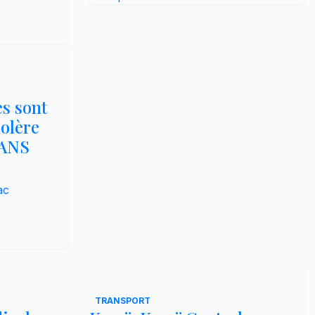
es sont
colère
VANS
ac
TRANSPORT