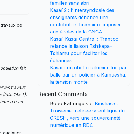
familles sans abri
Kasaï 2 : l’Intersyndicale des
enseignants dénonce une
contribution financière imposée
 travaux de
aux écoles de la CNCA
Kasaï–Kasaï Central : Transco
relance la liaison Tshikapa–
Tshiamu pour faciliter les
échanges
Kasaï : un chef coutumier tué par
pulation fait
balle par un policier à Kamuesha,
la tension monte
r les travaux
Recent Comments
s (PDL 145 T),
éder à l’eau
Bobo Kabungu
sur
Kinshasa :
Troisième matinée scientifique du
CRESH, vers une souveraineté
numérique en RDC
ns quelques