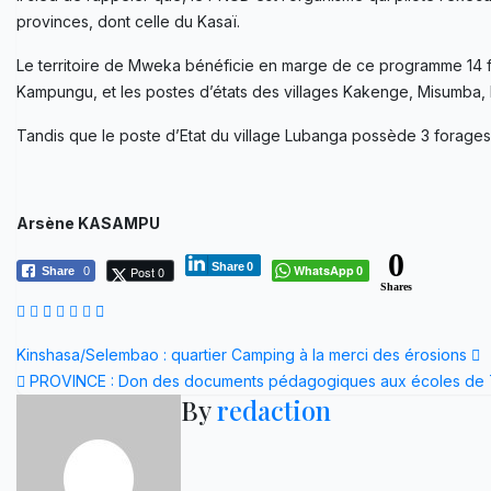
provinces, dont celle du Kasaï.
Le territoire de Mweka bénéficie en marge de ce programme 14 fora
Kampungu, et les postes d’états des villages Kakenge, Misumba
Tandis que le poste d’Etat du village Lubanga possède 3 forages
Arsène KASAMPU
0
Share
0
WhatsApp
Post 0
Share
0
0
Shares
Navigation
Kinshasa/Selembao : quartier Camping à la merci des érosions
PROVINCE : Don des documents pédagogiques aux écoles de 
de
By
redaction
l’article