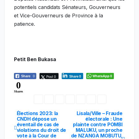
potentiels candidats Sénateurs, Gouverneurs
et Vice-Gouverneurs de Province à la
patience.
Petit Ben Bukasa
WhatsApp
Post 0
Share
0
0
Share
0
0
Shares
Élections 2023: la
Lisala/Ville – Fraude
Navigation
CNDH dépose un
électorale : Une
éventail de cas de
plainte contre POMBI
de
violations du droit de
MALUKU, un proche
vote à la Cour de
de NZANGA MOBUTU,