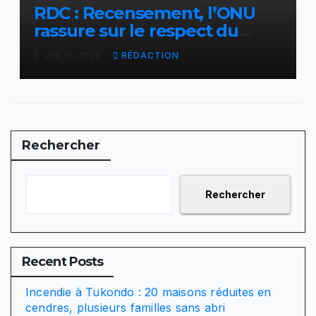
RDC : Recensement, l’ONU
rassure sur le respect du
calendrier constitutionnel
JUIL 16, 2026
RÉDACTION
Rechercher
Rechercher
Recent Posts
Incendie à Tukondo : 20 maisons réduites en
cendres, plusieurs familles sans abri