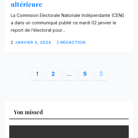
ultérieure
La Commision Electorale Nationale Indépendante (CENI)
a dans un communiqué publié ce mardi 02 janvier le
report de l’électorat pour…
JANVIER 3, 2024
RÉDACTION
Pagination
1
2
…
5
des
publications
You missed