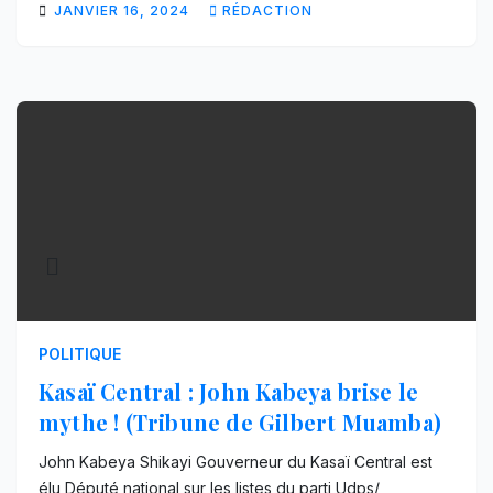
JANVIER 16, 2024
RÉDACTION
POLITIQUE
Kasaï Central : John Kabeya brise le
mythe ! (Tribune de Gilbert Muamba)
John Kabeya Shikayi Gouverneur du Kasaï Central est
élu Député national sur les listes du parti Udps/