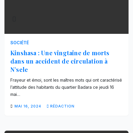
SOCIÉTÉ
Kinshasa : Une vingtaine de morts
dans un accident de circulation à
N’sele
Frayeur et émoi, sont les maîtres mots qui ont caractérisé
l’attitude des habitants du quartier Badara ce jeudi 16
mai…
MAI 16, 2024
RÉDACTION