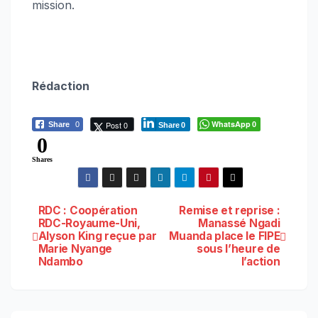
mission.
Rédaction
WhatsApp
Post 0
Share
0
0
Share
0
0
Shares
Navigation
RDC : Coopération
Remise et reprise :
RDC-Royaume-Uni,
Manassé Ngadi
Alyson King reçue par
Muanda place le FIPE
de
Marie Nyange
sous l’heure de
Ndambo
l’action
l’article