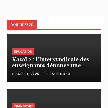
You missed
ÉDUCATION
Kasaï 2 : l’Intersyndicale des
enseignants dénonce une
contribution financière
AOÛT 4, 2026
REDAC REDAC
imposée aux écoles de la
CNCA
TRANSPORT