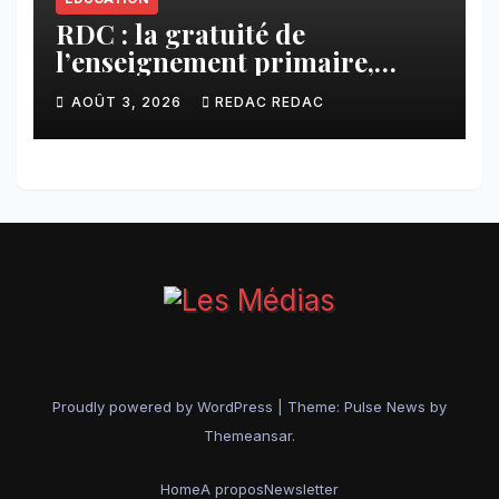
RDC : la gratuité de
l’enseignement primaire,
vision phare du Président
AOÛT 3, 2026
REDAC REDAC
Félix Tshisekedi réaffirmée
par une circulaire du
Secrétaire général Juvénal
Sanga Kaubo
Proudly powered by WordPress
|
Theme:
Pulse News
by
Themeansar
.
Home
A propos
Newsletter