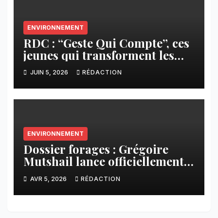
ENVIRONNEMENT
RDC : “Geste Qui Compte”, ces
jeunes qui transforment les
déchets en espoir
JUIN 5, 2026
RÉDACTION
ENVIRONNEMENT
Dossier forages : Grégoire
Mutshail lance officiellement
la mission d’inspection des
AVR 5, 2026
RÉDACTION
ouvrages construits à
Kinshasa et en provinces