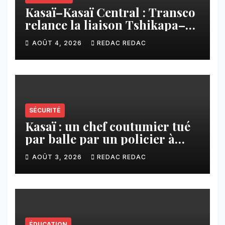
Kasaï–Kasaï Central : Transco
relance la liaison Tshikapa–
Tshiamu pour faciliter les
AOÛT 4, 2026
REDAC REDAC
échanges
SÉCURITÉ
Kasaï : un chef coutumier tué
par balle par un policier à
Kamuesha, la tension monte
AOÛT 3, 2026
REDAC REDAC
ÉDUCATION