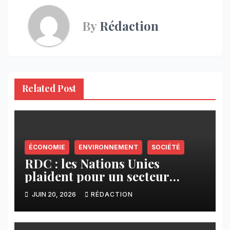
By
Rédaction
Related Post
ÉCONOMIE
ENVIRONNEMENT
SOCIÉTÉ
RDC : les Nations Unies
plaident pour un secteur
minier plus responsable et
JUIN 20, 2026
RÉDACTION
inclusif