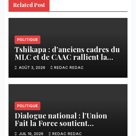
Related Post
POLITIQUE
Tshikapa : d’anciens cadres du
MLC et de CAAC rallient la
Dynamique pour la
AOÛT 3, 2026
REDAC REDAC
Transformation du Congo
POLITIQUE
Dialogue national : l’Union
Fait la Force soutient
l’initiative de Tshisekedi et
JUIL 19, 2026
REDAC REDAC