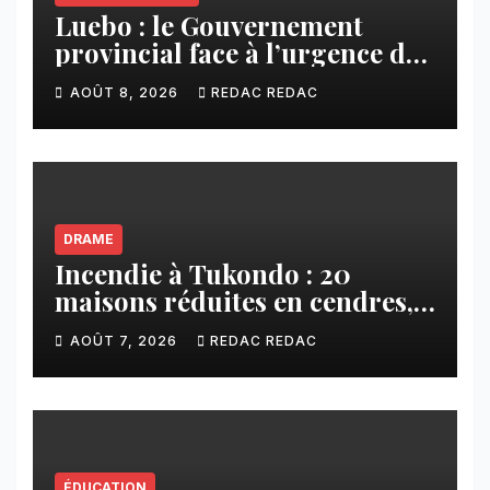
Luebo : le Gouvernement
provincial face à l’urgence des
érosions qui menacent la cité
AOÛT 8, 2026
REDAC REDAC
DRAME
Incendie à Tukondo : 20
maisons réduites en cendres,
plusieurs familles sans abri
AOÛT 7, 2026
REDAC REDAC
ÉDUCATION