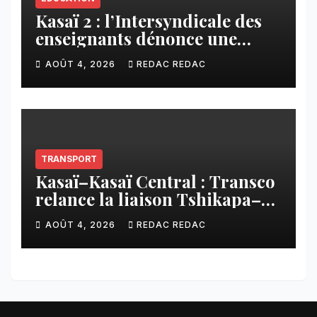
Kasaï 2 : l’Intersyndicale des
enseignants dénonce une
contribution financière
AOÛT 4, 2026
REDAC REDAC
imposée aux écoles de la
CNCA
TRANSPORT
Kasaï–Kasaï Central : Transco
relance la liaison Tshikapa–
Tshiamu pour faciliter les
AOÛT 4, 2026
REDAC REDAC
échanges