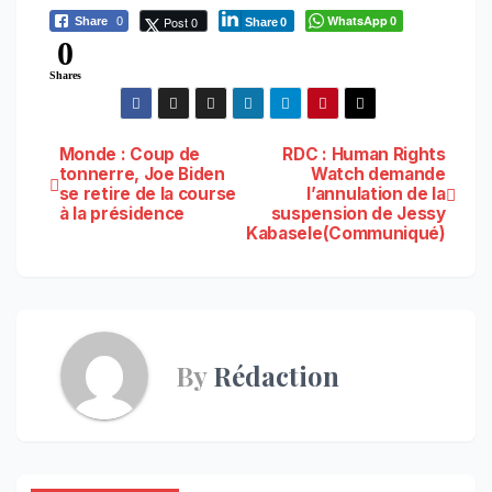
WhatsApp
Post 0
Share
0
0
Share
0
0
Shares
Navigation
Monde : Coup de
RDC : Human Rights
tonnerre, Joe Biden
Watch demande
se retire de la course
l’annulation de la
de
à la présidence
suspension de Jessy
Kabasele(Communiqué)
l’article
By
Rédaction