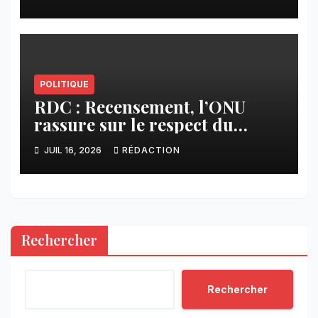
s’oppose à la participation des
groupes armés
POLITIQUE
RDC : Recensement, l’ONU
rassure sur le respect du
calendrier constitutionnel
JUIL 16, 2026
RÉDACTION
Rechercher
Rechercher