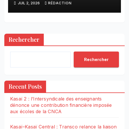
JUIL 2, 2026
RÉDACTION
lieux inconnus à Goma
Rechercher
Rechercher
Recent Posts
Kasaï 2 : l’Intersyndicale des enseignants
dénonce une contribution financière imposée
aux écoles de la CNCA
Kasaï–Kasaï Central : Transco relance la liaison