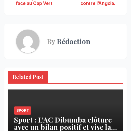
face au Cap Vert
contre l’Angola.
de
l’article
By
Rédaction
Related Post
SPORT
Sport : L’AC Dibumba clôture
avec un bilan positif et vise la