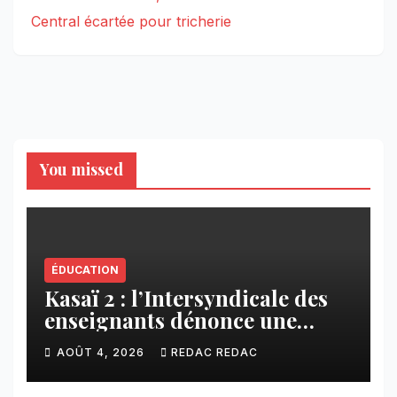
Central écartée pour tricherie
You missed
ÉDUCATION
Kasaï 2 : l’Intersyndicale des
enseignants dénonce une
contribution financière
AOÛT 4, 2026
REDAC REDAC
imposée aux écoles de la
CNCA