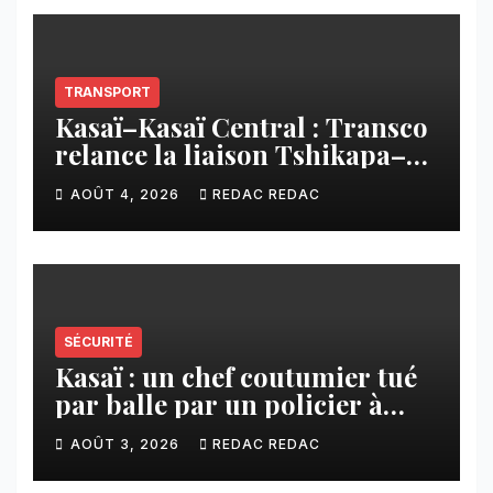
TRANSPORT
Kasaï–Kasaï Central : Transco
relance la liaison Tshikapa–
Tshiamu pour faciliter les
AOÛT 4, 2026
REDAC REDAC
échanges
SÉCURITÉ
Kasaï : un chef coutumier tué
par balle par un policier à
Kamuesha, la tension monte
AOÛT 3, 2026
REDAC REDAC