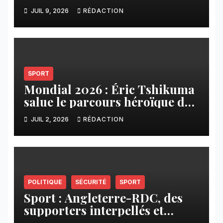
ligue 1 pour la saison 2026-
JUIL 9, 2026
RÉDACTION
2027
SPORT
Mondial 2026 : Éric Tshikuma
salue le parcours héroïque des
Léopards
JUIL 2, 2026
RÉDACTION
POLITIQUE
SÉCURITÉ
SPORT
Sport : Angleterre-RDC, des
supporters interpellés et
d’autres conduits vers des