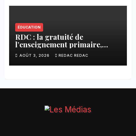
ÉDUCATION
RDC : la gratuité de
l’enseignement primaire,
vision phare du Président
AOÛT 3, 2026
REDAC REDAC
Félix Tshisekedi réaffirmée
par une circulaire du
Secrétaire général Juvénal
Sanga Kaubo