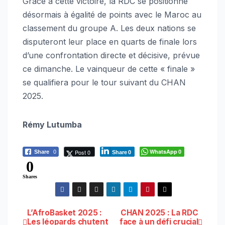
Grâce à cette victoire, la RDC se positionne
désormais à égalité de points avec le Maroc au
classement du groupe A. Les deux nations se
disputeront leur place en quarts de finale lors
d’une confrontation directe et décisive, prévue
ce dimanche. Le vainqueur de cette « finale »
se qualifiera pour le tour suivant du CHAN
2025.
Rémy Lutumba
WhatsApp
Post 0
Share
0
0
Share
0
0
Shares
Navigation
L’AfroBasket 2025 :
CHAN 2025 : La RDC
Les léopards chutent
face à un défi crucial