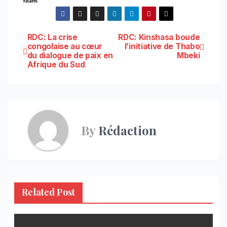
Shares
Navigation
RDC: La crise
RDC: Kinshasa boude
congolaise au cœur
l’initiative de Thabo
du dialogue de paix en
Mbeki
de
Afrique du Sud
l’article
By
Rédaction
Related Post