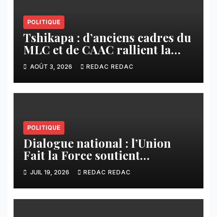
POLITIQUE
Tshikapa : d’anciens cadres du
MLC et de CAAC rallient la
Dynamique pour la
AOÛT 3, 2026
REDAC REDAC
Transformation du Congo
POLITIQUE
Dialogue national : l’Union
Fait la Force soutient
l’initiative de Tshisekedi et
JUIL 19, 2026
REDAC REDAC
s’oppose à la participation des
groupes armés