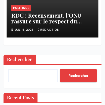
POLITIQUE
RDC : Recensement, l’ONU
rassure sur le respect du
calendrier constitutionnel
JUIL 16, 2026
RÉDACTION
Rechercher
Rechercher
Recent Posts