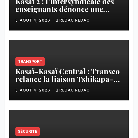
Kasaï 2 : l’Intersyndicale des
enseignants dénonce une
contribution financière
AOÛT 4, 2026
REDAC REDAC
imposée aux écoles de la
CNCA
TRANSPORT
Kasaï–Kasaï Central : Transco
relance la liaison Tshikapa–
Tshiamu pour faciliter les
AOÛT 4, 2026
REDAC REDAC
échanges
SÉCURITÉ