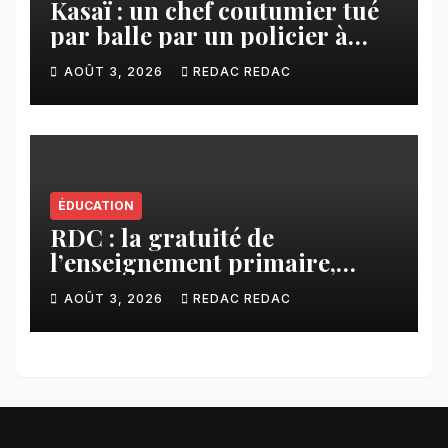
Kasaï : un chef coutumier tué
par balle par un policier à
Kamuesha, la tension monte
AOÛT 3, 2026
REDAC REDAC
ÉDUCATION
RDC : la gratuité de
l’enseignement primaire,
vision phare du Président
AOÛT 3, 2026
REDAC REDAC
Félix Tshisekedi réaffirmée
par une circulaire du
Secrétaire général Juvénal
Sanga Kaubo