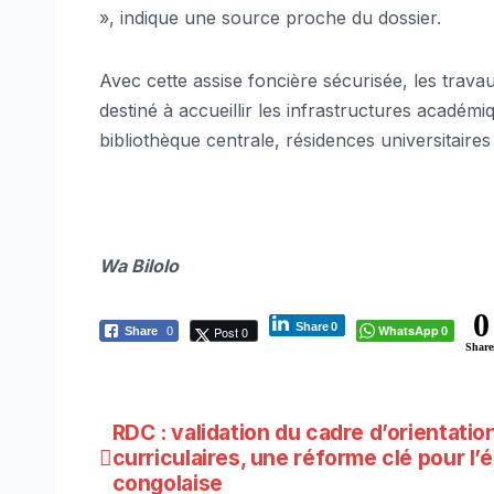
», indique une source proche du dossier.
Avec cette assise foncière sécurisée, les trava
destiné à accueillir les infrastructures académi
bibliothèque centrale, résidences universitaires 
Wa Bilolo
0
Share
0
WhatsApp
Post 0
Share
0
0
Share
Navigation
RDC : validation du cadre d’orientatio
curriculaires, une réforme clé pour l’
de
congolaise