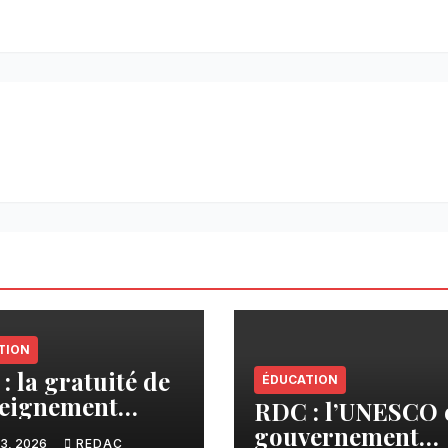
TION
: la gratuité de
ÉDUCATION
seignement
RDC : l’UNESCO e
aire, vision
gouvernement
3, 2026
REDAC