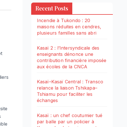
Recent Posts
Incendie à Tukondo : 20
maisons réduites en cendres,
plusieurs familles sans abri
Kasaï 2 : l’Intersyndicale des
et
enseignants dénonce une
contribution financière imposée
aux écoles de la CNCA
iers
Kasaï–Kasaï Central : Transco
relance la liaison Tshikapa–
Tshiamu pour faciliter les
échanges
site
Kasaï : un chef coutumier tué
s
par balle par un policier à
ible