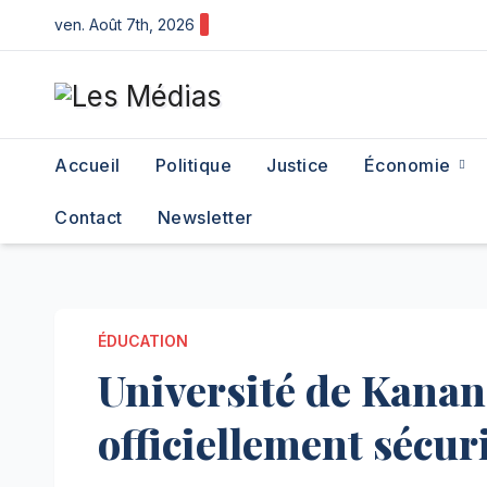
Skip
ven. Août 7th, 2026
to
content
Accueil
Politique
Justice
Économie
Contact
Newsletter
ÉDUCATION
Université de Kanang
officiellement sécur