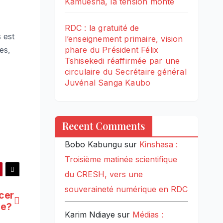
Kamuesha, la tension monte
RDC : la gratuité de
 est
l’enseignement primaire, vision
es,
phare du Président Félix
Tshisekedi réaffirmée par une
circulaire du Secrétaire général
Juvénal Sanga Kaubo
Recent Comments
Bobo Kabungu
sur
Kinshasa :
Troisième matinée scientifique
du CRESH, vers une
souveraineté numérique en RDC
cer
age?
Karim Ndiaye
sur
Médias :