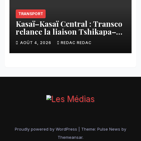
TRANSPORT
Kasaï–Kasaï Central : Transco
relance la liaison Tshikapa–
Tshiamu pour faciliter les
AOÛT 4, 2026
REDAC REDAC
échanges
Proudly powered by WordPress
|
Theme:
Pulse News
by
Themeansar
.