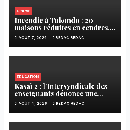
DRAME
Incendie à Tukondo : 20
maisons réduites en cendres,
plusieurs familles sans abri
AOÛT 7, 2026
REDAC REDAC
ÉDUCATION
Kasaï 2 : l’Intersyndicale des
enseignants dénonce une
contribution financière
AOÛT 4, 2026
REDAC REDAC
imposée aux écoles de la
CNCA