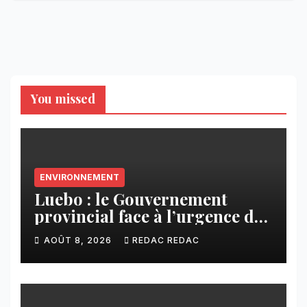
You missed
ENVIRONNEMENT
Luebo : le Gouvernement
provincial face à l’urgence des
érosions qui menacent la cité
AOÛT 8, 2026
REDAC REDAC