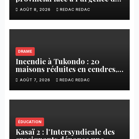
érosions qui menacent la cité
AOÛT 8, 2026
REDAC REDAC
DRAME
Incendie à Tukondo : 20
maisons réduites en cendres,
plusieurs familles sans abri
AOÛT 7, 2026
REDAC REDAC
ÉDUCATION
Kasaï 2 : l’Intersyndicale des