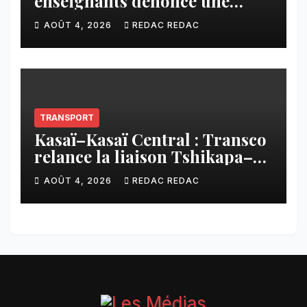
enseignants dénonce une
contribution financière
AOÛT 4, 2026
REDAC REDAC
imposée aux écoles de la
CNCA
TRANSPORT
Kasaï–Kasaï Central : Transco
relance la liaison Tshikapa–
Tshiamu pour faciliter les
AOÛT 4, 2026
REDAC REDAC
échanges