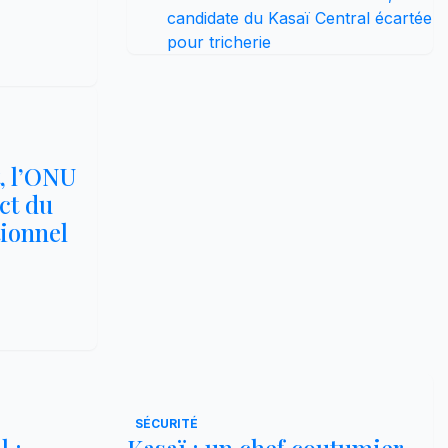
candidate du Kasaï Central écartée
pour tricherie
, l’ONU
ct du
tionnel
SÉCURITÉ
 :
Kasaï : un chef coutumier