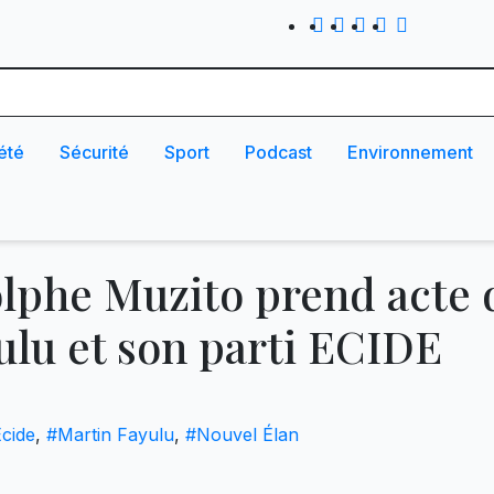
été
Sécurité
Sport
Podcast
Environnement
lphe Muzito prend acte d
ulu et son parti ECIDE
cide
,
#Martin Fayulu
,
#Nouvel Élan