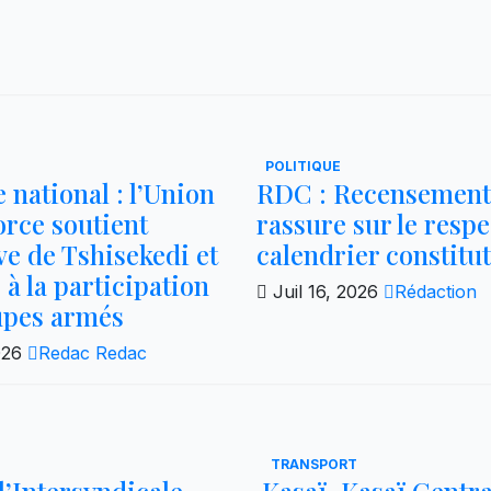
POLITIQUE
 national : l’Union
RDC : Recensement
Force soutient
rassure sur le respe
ive de Tshisekedi et
calendrier constitu
 à la participation
Juil 16, 2026
Rédaction
upes armés
2026
Redac Redac
TRANSPORT
 l’Intersyndicale
Kasaï–Kasaï Central