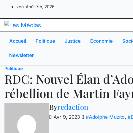
Skip
ven. Août 7th, 2026
to
content
Accueil
Politique
Justice
Économie
Soci
Newsletter
Politique
RDC: Nouvel Élan d’Ado
rébellion de Martin Fay
By
redaction
Avr 9, 2023
#Adolphe Muzito
,
#E