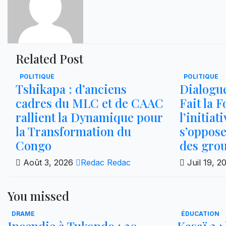
Related Post
POLITIQUE
POLITIQUE
Tshikapa : d’anciens
Dialogue
cadres du MLC et de CAAC
Fait la 
rallient la Dynamique pour
l’initiat
la Transformation du
s’oppose
Congo
des gro
Août 3, 2026
Redac Redac
Juil 19, 
You missed
DRAME
ÉDUCATION
Incendie à Tukondo : 20
Kasaï 2 :