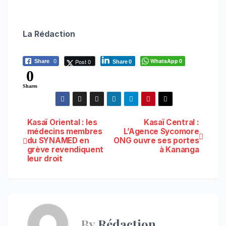
La Rédaction
WhatsApp
Post 0
Share
0
0
Share
0
0
Shares
Navigation
Kasaï Oriental : les
Kasaï Central :
médecins membres
L’Agence Sycomore
du SYNAMED en
ONG ouvre ses portes
de
grève revendiquent
à Kananga
leur droit
l’article
By
Rédaction