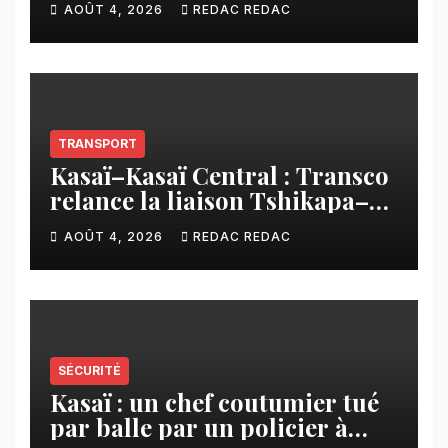
AOÛT 4, 2026
REDAC REDAC
imposée aux écoles de la
CNCA
TRANSPORT
Kasaï–Kasaï Central : Transco
relance la liaison Tshikapa–
Tshiamu pour faciliter les
AOÛT 4, 2026
REDAC REDAC
échanges
SÉCURITÉ
Kasaï : un chef coutumier tué
par balle par un policier à