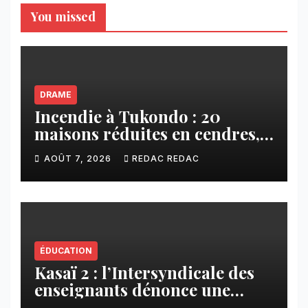
You missed
DRAME
Incendie à Tukondo : 20
maisons réduites en cendres,
plusieurs familles sans abri
AOÛT 7, 2026
REDAC REDAC
ÉDUCATION
Kasaï 2 : l’Intersyndicale des
enseignants dénonce une
contribution financière