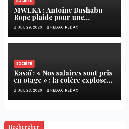
SOCIÉTÉ
MWEKA : Antoine Bushabu
Bope plaide pour une
meilleure prise en compte des
JUIL 29, 2026
REDAC REDAC
communautés locales dans la
réforme sur le crédit carbone.
SOCIÉTÉ
Kasaï : « Nos salaires sont pris
en otage » : la colère explose
contre ADVANS Banque à
JUIL 23, 2026
REDAC REDAC
Tshikapa
Rechercher