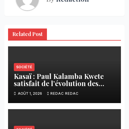
Related Post
SOCIÉTÉ
Kasaï : Paul Kalamba Kwete
satisfait de l’évolution des
travaux routiers exécutés par
AOÛT 1, 2026
REDAC REDAC
SAFRIMEX