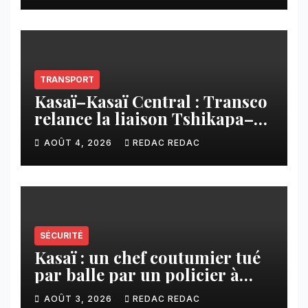
CNCA
TRANSPORT
Kasaï–Kasaï Central : Transco
relance la liaison Tshikapa–
Tshiamu pour faciliter les
AOÛT 4, 2026
REDAC REDAC
échanges
SÉCURITÉ
Kasaï : un chef coutumier tué
par balle par un policier à
Kamuesha, la tension monte
AOÛT 3, 2026
REDAC REDAC