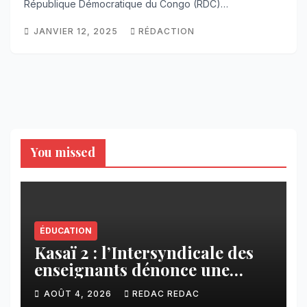
République Démocratique du Congo (RDC)…
JANVIER 12, 2025
RÉDACTION
You missed
ÉDUCATION
Kasaï 2 : l’Intersyndicale des
enseignants dénonce une
contribution financière
AOÛT 4, 2026
REDAC REDAC
imposée aux écoles de la