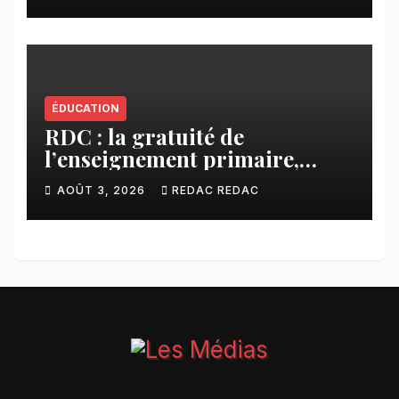
ÉDUCATION
RDC : la gratuité de
l’enseignement primaire,
vision phare du Président
AOÛT 3, 2026
REDAC REDAC
Félix Tshisekedi réaffirmée
par une circulaire du
Secrétaire général Juvénal
Sanga Kaubo