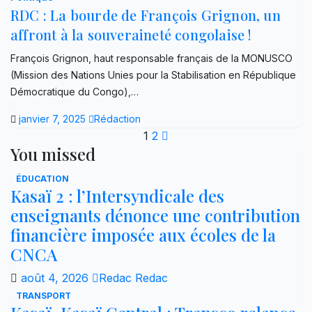
RDC : La bourde de François Grignon, un
affront à la souveraineté congolaise !
François Grignon, haut responsable français de la MONUSCO
(Mission des Nations Unies pour la Stabilisation en République
Démocratique du Congo),…
janvier 7, 2025
Rédaction
Pagination
1
2
You missed
des
ÉDUCATION
publications
Kasaï 2 : l’Intersyndicale des
enseignants dénonce une contribution
financière imposée aux écoles de la
CNCA
août 4, 2026
Redac Redac
TRANSPORT