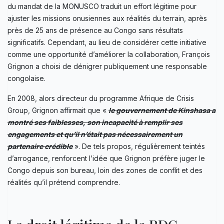
du mandat de la MONUSCO traduit un effort légitime pour
ajuster les missions onusiennes aux réalités du terrain, après
près de 25 ans de présence au Congo sans résultats
significatifs. Cependant, au lieu de considérer cette initiative
comme une opportunité d’améliorer la collaboration, François
Grignon a choisi de dénigrer publiquement une responsable
congolaise.
En 2008, alors directeur du programme Afrique de Crisis
Group, Grignon affirmait que «
le gouvernement de Kinshasa a
montré ses faiblesses, son incapacité à remplir ses
engagements et qu’il n’était pas nécessairement un
partenaire crédible
». De tels propos, régulièrement teintés
d’arrogance, renforcent l’idée que Grignon préfère juger le
Congo depuis son bureau, loin des zones de conflit et des
réalités qu’il prétend comprendre.