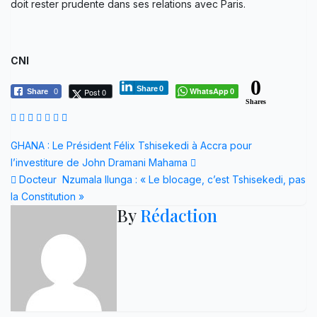
doit rester prudente dans ses relations avec Paris.
CNI
0
Share
0
WhatsApp
Post 0
Share
0
0
Shares
Navigation
GHANA : Le Président Félix Tshisekedi à Accra pour
l’investiture de John Dramani Mahama
de
Docteur Nzumala Ilunga : « Le blocage, c’est Tshisekedi, pas
l’article
la Constitution »
By
Rédaction