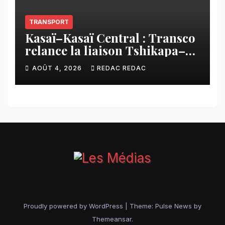
TRANSPORT
Kasaï–Kasaï Central : Transco
relance la liaison Tshikapa–
Tshiamu pour faciliter les
AOÛT 4, 2026
REDAC REDAC
échanges
Proudly powered by WordPress
|
Theme:
Pulse News
by
Themeansar
.