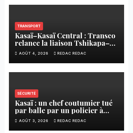
TRANSPORT
Kasaï–Kasaï Central : Transco
relance la liaison Tshikapa–
Tshiamu pour faciliter les
AOÛT 4, 2026
REDAC REDAC
échanges
SÉCURITÉ
Kasaï : un chef coutumier tué
par balle par un policier à
Kamuesha, la tension monte
AOÛT 3, 2026
REDAC REDAC