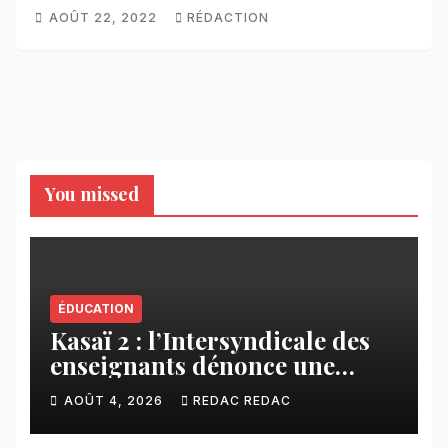
AOÛT 22, 2022
RÉDACTION
You missed
ÉDUCATION
Kasaï 2 : l’Intersyndicale des
enseignants dénonce une
contribution financière
AOÛT 4, 2026
REDAC REDAC
imposée aux écoles de la
CNCA