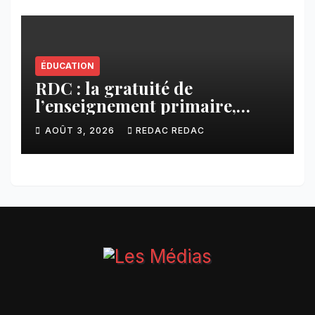
ÉDUCATION
RDC : la gratuité de
l’enseignement primaire,
vision phare du Président
AOÛT 3, 2026
REDAC REDAC
Félix Tshisekedi réaffirmée
par une circulaire du
Secrétaire général Juvénal
Sanga Kaubo