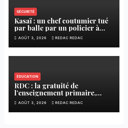
SÉCURITÉ
Kasaï : un chef coutumier tué
par balle par un policier à
Kamuesha, la tension monte
AOÛT 3, 2026
REDAC REDAC
ÉDUCATION
RDC : la gratuité de
l’enseignement primaire,
vision phare du Président
AOÛT 3, 2026
REDAC REDAC
Félix Tshisekedi réaffirmée
par une circulaire du
Secrétaire général Juvénal