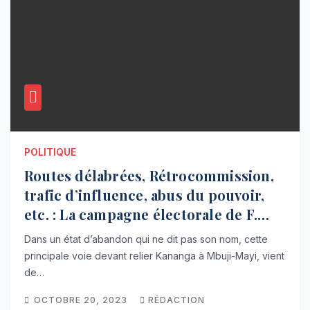
POLITIQUE
Routes délabrées, Rétrocommission,
trafic d’influence, abus du pouvoir,
etc. : La campagne électorale de F.
Tshisekedi en péril à Kananga
Dans un état d’abandon qui ne dit pas son nom, cette
principale voie devant relier Kananga à Mbuji-Mayi, vient
de…
OCTOBRE 20, 2023
RÉDACTION