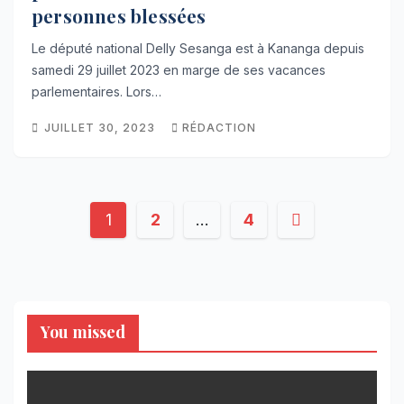
personnes blessées
Le député national Delly Sesanga est à Kananga depuis
samedi 29 juillet 2023 en marge de ses vacances
parlementaires. Lors…
JUILLET 30, 2023
RÉDACTION
Pagination
1
2
…
4
des
publications
You missed