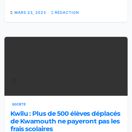
MARS 23, 2023
RÉDACTION
SOCIÉTÉ
Kwilu : Plus de 500 élèves déplacés
de Kwamouth ne payeront pas les
frais scolaires