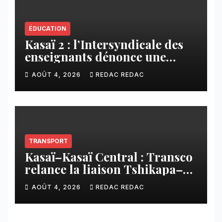
ÉDUCATION
Kasaï 2 : l’Intersyndicale des
enseignants dénonce une
contribution financière
AOÛT 4, 2026
REDAC REDAC
imposée aux écoles de la
CNCA
TRANSPORT
Kasaï–Kasaï Central : Transco
relance la liaison Tshikapa–
Tshiamu pour faciliter les
AOÛT 4, 2026
REDAC REDAC
échanges