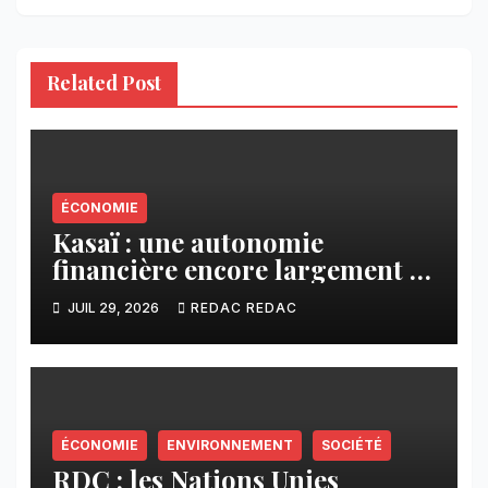
Related Post
ÉCONOMIE
Kasaï : une autonomie
financière encore largement à
construire -Chronique du
JUIL 29, 2026
REDAC REDAC
journaliste Janderson
Nyembue
ÉCONOMIE
ENVIRONNEMENT
SOCIÉTÉ
RDC : les Nations Unies