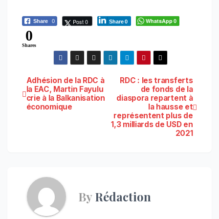
WhatsApp
Post 0
Share
0
0
Share
0
0
Shares
Navigation
Adhésion de la RDC à
RDC : les transferts
la EAC, Martin Fayulu
de fonds de la
crie à la Balkanisation
diaspora repartent à
de
économique
la hausse et
représentent plus de
l’article
1,3 milliards de USD en
2021
By
Rédaction