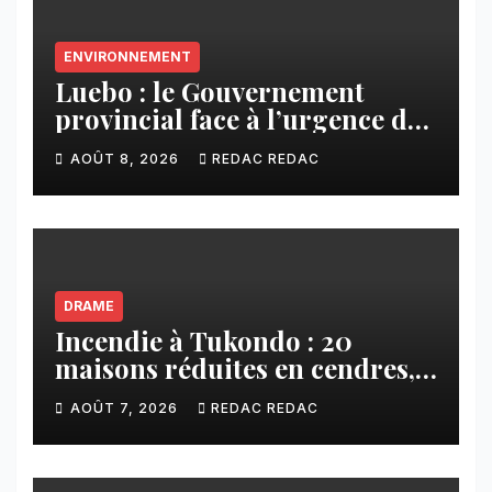
ENVIRONNEMENT
Luebo : le Gouvernement
provincial face à l’urgence des
érosions qui menacent la cité
AOÛT 8, 2026
REDAC REDAC
DRAME
Incendie à Tukondo : 20
maisons réduites en cendres,
plusieurs familles sans abri
AOÛT 7, 2026
REDAC REDAC