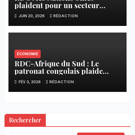
plaident pour un secteur
minier plus responsable et
JUIN 20, 2026
RÉDACTION
inclusif
ÉCONOMIE
RDC-Afrique du Sud : Le
patronat congolais plaide
pour des partenariats fondés
FÉV 3, 2026
RÉDACTION
sur la confiance
Rechercher