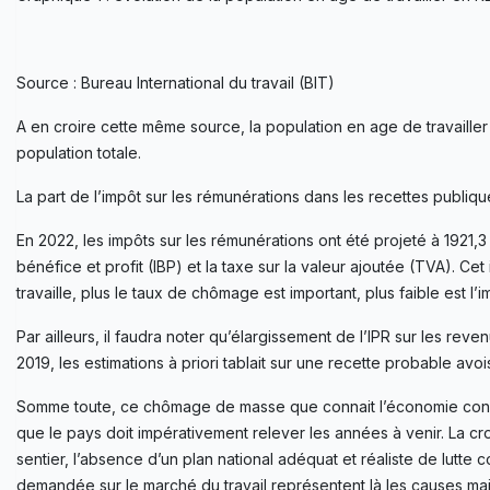
Source : Bureau International du travail (BIT)
A en croire cette même source, la population en age de travaille
population totale.
La part de l’impôt sur les rémunérations dans les recettes publique
En 2022, les impôts sur les rémunérations ont été projeté à 1921,3
bénéfice et profit (IBP) et la taxe sur la valeur ajoutée (TVA). Ce
travaille, plus le taux de chômage est important, plus faible est l’
Par ailleurs, il faudra noter qu’élargissement de l’IPR sur les re
2019, les estimations à priori tablait sur une recette probable avois
Somme toute, ce chômage de masse que connait l’économie congola
que le pays doit impérativement relever les années à venir. La cr
sentier, l’absence d’un plan national adéquat et réaliste de lutte
demandée sur le marché du travail représentent là les causes 