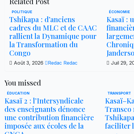
Related Post
POLITIQUE
ÉCONOMIE
Tshikapa : d’anciens
Kasaï : 
cadres du MLC et de CAAC
financiè
rallient la Dynamique pour
largemen
la Transformation du
Chroniqu
Congo
Janders
Août 3, 2026
Redac Redac
Juil 29, 
You missed
ÉDUCATION
TRANSPORT
Kasaï 2 : l’Intersyndicale
Kasaï–Ka
des enseignants dénonce
Transco r
une contribution financière
Tshikap
imposée aux écoles de la
faciliter
CNCA