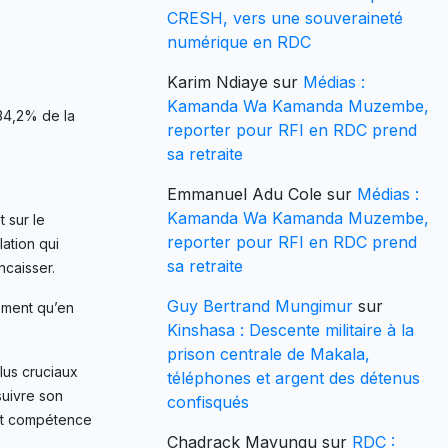
CRESH, vers une souveraineté
numérique en RDC
Karim Ndiaye
sur
Médias :
Kamanda Wa Kamanda Muzembe,
 34,2% de la
reporter pour RFI en RDC prend
sa retraite
Emmanuel Adu Cole
sur
Médias :
Kamanda Wa Kamanda Muzembe,
 sur le
reporter pour RFI en RDC prend
lation qui
sa retraite
ncaisser.
Guy Bertrand Mungimur
sur
nement qu’en
Kinshasa : Descente militaire à la
prison centrale de Makala,
lus cruciaux
téléphones et argent des détenus
suivre son
confisqués
e et compétence
Chadrack Mavungu
sur
RDC :