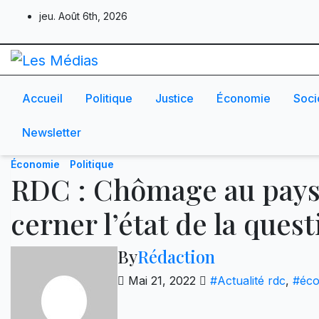
Skip
jeu. Août 6th, 2026
to
content
Accueil
Politique
Justice
Économie
Soci
Newsletter
Économie
Politique
RDC : Chômage au pays 
cerner l’état de la ques
By
Rédaction
Mai 21, 2022
#Actualité rdc
,
#éco