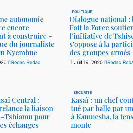
POLITIQUE
une autonomie
Dialogue national : 
re encore
Fait la Force soutie
t à construire -
l’initiative de Tshis
e du journaliste
s’oppose à la partic
on Nyembue
des groupes armés
2026
Redac Redac
Juil 19, 2026
Redac Red
SÉCURITÉ
saï Central :
Kasaï : un chef co
elance la liaison
tué par balle par un
a–Tshiamu pour
à Kamuesha, la ten
 les échanges
monte