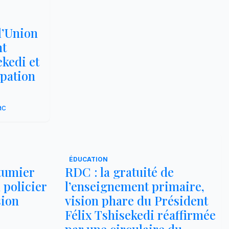
l’Union
nt
ekedi et
ipation
ac
ÉDUCATION
utumier
RDC : la gratuité de
 policier
l’enseignement primaire,
sion
vision phare du Président
Félix Tshisekedi réaffirmée
par une circulaire du