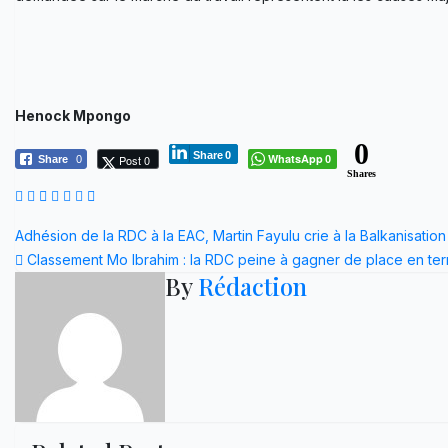
Henock Mpongo
0
Share
0
WhatsApp
Post 0
Share
0
0
Shares
Navigation
Adhésion de la RDC à la EAC, Martin Fayulu crie à la Balkanisat
Classement Mo Ibrahim : la RDC peine à gagner de place en t
de
By
Rédaction
l’article