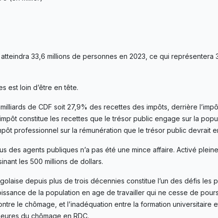
r atteindra 33,6 millions de personnes en 2023, ce qui représentera
s est loin d’être en tête.
 milliards de CDF soit 27,9% des recettes des impôts, derrière l’impôt
t impôt constitue les recettes que le trésor public engage sur la popu
impôt professionnel sur la rémunération que le trésor public devrait e
venus des agents publiques n’a pas été une mince affaire. Activé plei
inant les 500 millions de dollars.
ise depuis plus de trois décennies constitue l’un des défis les p
oissance de la population en age de travailler qui ne cesse de pour
 contre le chômage, et l’inadéquation entre la formation universitair
majeures du chômage en RDC.