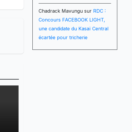
Chadrack Mavungu
sur
RDC :
Concours FACEBOOK LIGHT,
une candidate du Kasaï Central
écartée pour tricherie
r le