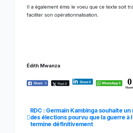
Il a également émis le voeu que ce texte soit 
faciliter son opérationnalisation.
Édith Mwanza
0
Share
0
WhatsApp
Post 0
Share
0
0
Share
RDC : Germain Kambinga souhaite un 
Navigation
des élections pourvu que la guerre à l
de
termine définitivement