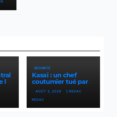
ON
SÉCURITÉ
tral
Kasaï : un chef
e la
coutumier tué par
–
balle par un policier
C
AOÛT 3, 2026
REDAC
à Kamuesha, la
tension monte
REDAC