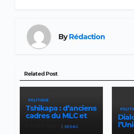
l’article
By
Rédaction
Related Post
POLITIQUE
Tshikapa : d’anciens
POLITI
cadres du MLC et
Dial
de CAAC rallient la
l’Un
AOÛT 3, 2026
REDAC
Dynamique pour la
souti