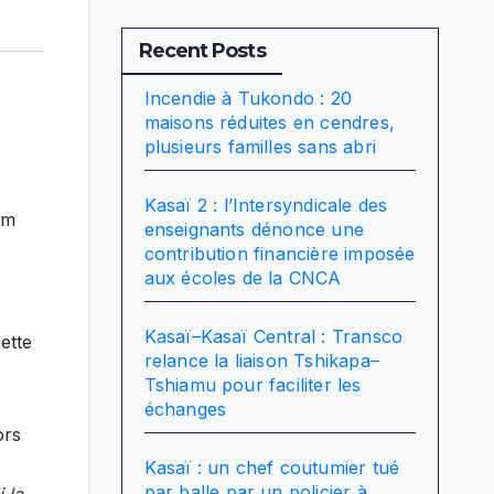
Recent Posts
Incendie à Tukondo : 20
maisons réduites en cendres,
plusieurs familles sans abri
Kasaï 2 : l’Intersyndicale des
um
enseignants dénonce une
contribution financière imposée
aux écoles de la CNCA
Kasaï–Kasaï Central : Transco
ette
relance la liaison Tshikapa–
Tshiamu pour faciliter les
échanges
ors
Kasaï : un chef coutumier tué
par balle par un policier à