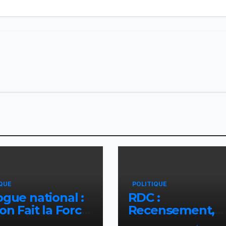
QUE
POLITIQUE
ogue national :
RDC :
ion Fait la Force
Recensement,
ent l’initiative
l’ONU rassure su