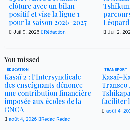
clôture avec un bilan
Tshikuma
positif et vise la ligue 1
parcour
pour la saison 2026-2027
Léopard
Juil 9, 2026
Rédaction
Juil 2, 2
You missed
ÉDUCATION
TRANSPORT
Kasaï 2 : l’Intersyndicale
Kasaï–Ka
des enseignants dénonce
Transco r
une contribution financière
Tshikap
imposée aux écoles de la
faciliter
CNCA
août 4, 2
août 4, 2026
Redac Redac