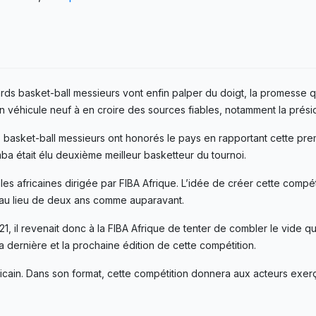
rds basket-ball messieurs vont enfin palper du doigt, la promesse qu
un véhicule neuf à en croire des sources fiables, notamment la prés
 basket-ball messieurs ont honorés le pays en rapportant cette pre
a était élu deuxième meilleur basketteur du tournoi.
es africaines dirigée par FIBA ​​Afrique. L’idée de créer cette compét
ns au lieu de deux ans comme auparavant.
1, il revenait donc à la FIBA ​​Afrique de tenter de combler le vide 
a dernière et la prochaine édition de cette compétition.
fricain. Dans son format, cette compétition donnera aux acteurs exerç