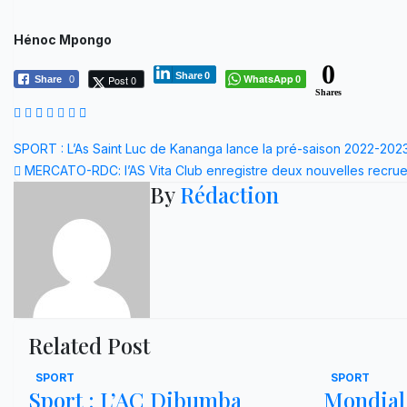
Hénoc Mpongo
0
Share
0
WhatsApp
Post 0
Share
0
0
Shares
Navigation
SPORT : L’As Saint Luc de Kananga lance la pré-saison 2022-20
MERCATO-RDC: l’AS Vita Club enregistre deux nouvelles recru
de
By
Rédaction
l’article
Related Post
SPORT
SPORT
Sport : L’AC Dibumba
Mondial 