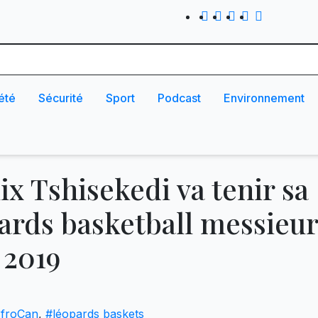
été
Sécurité
Sport
Podcast
Environnement
ix Tshisekedi va tenir sa
ards basketball messieu
 2019
froCan
,
#léopards baskets