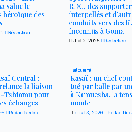
 salue le
RDC, des supporter
s héroïque des
interpellés et d’aut
s
conduits vers des l
inconnus à Goma
026
Rédaction
Juil 2, 2026
Rédaction
SÉCURITÉ
saï Central :
Kasaï : un chef co
elance la liaison
tué par balle par un
a–Tshiamu pour
à Kamuesha, la ten
 les échanges
monte
026
Redac Redac
août 3, 2026
Redac Red