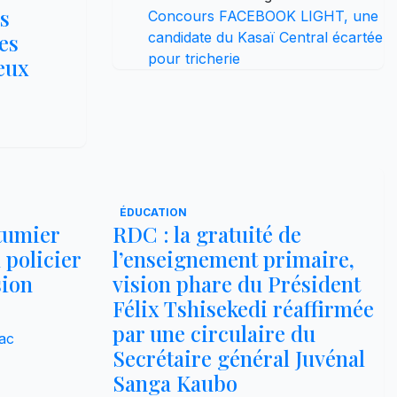
s
Concours FACEBOOK LIGHT, une
res
candidate du Kasaï Central écartée
pour tricherie
ieux
ÉDUCATION
utumier
RDC : la gratuité de
 policier
l’enseignement primaire,
sion
vision phare du Président
Félix Tshisekedi réaffirmée
par une circulaire du
ac
Secrétaire général Juvénal
Sanga Kaubo