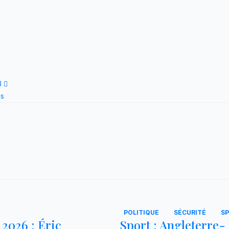
23
es
POLITIQUE
SÉCURITÉ
S
2026 : Éric
Sport : Angleterre-