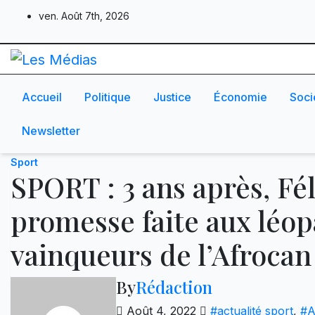
Skip
ven. Août 7th, 2026
to
content
Accueil
Politique
Justice
Économie
Soci
Newsletter
Sport
SPORT : 3 ans après, Fél
promesse faite aux léop
vainqueurs de l’Afrocan
By
Rédaction
Août 4, 2022
#actualité sport
,
#A