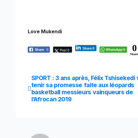
Love Mukendi
0
Share
0
WhatsApp
Post 0
Share
0
0
Share
Navigation
SPORT : 3 ans après, Félix Tshisekedi 
tenir sa promesse faite aux léopards
de
basketball messieurs vainqueurs de
l’Afrocan 2019
l’article