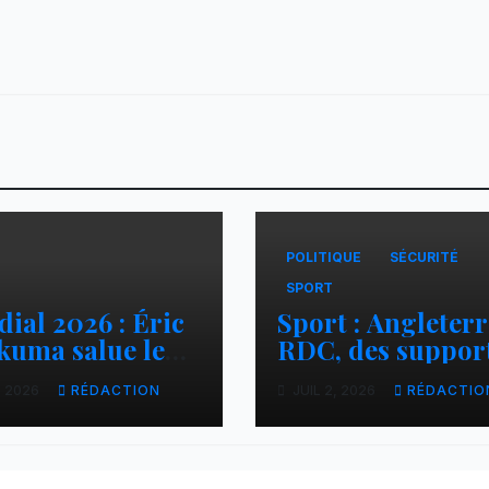
POLITIQUE
SÉCURITÉ
SPORT
ial 2026 : Éric
Sport : Angleterr
kuma salue le
RDC, des suppor
ours héroïque
interpellés et
, 2026
RÉDACTION
JUIL 2, 2026
RÉDACTIO
Léopards
d’autres conduit
vers des lieux
inconnus à Gom