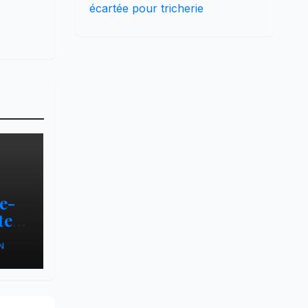
écartée pour tricherie
e-
ters
N
s
a