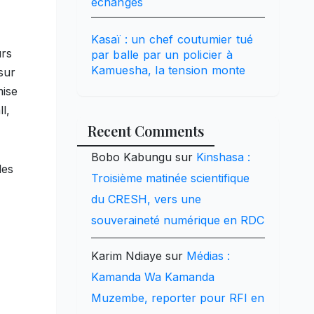
échanges
Kasaï : un chef coutumier tué
urs
par balle par un policier à
Kamuesha, la tension monte
sur
mise
l,
Recent Comments
Bobo Kabungu
sur
Kinshasa :
des
Troisième matinée scientifique
du CRESH, vers une
souveraineté numérique en RDC
Karim Ndiaye
sur
Médias :
Kamanda Wa Kamanda
Muzembe, reporter pour RFI en