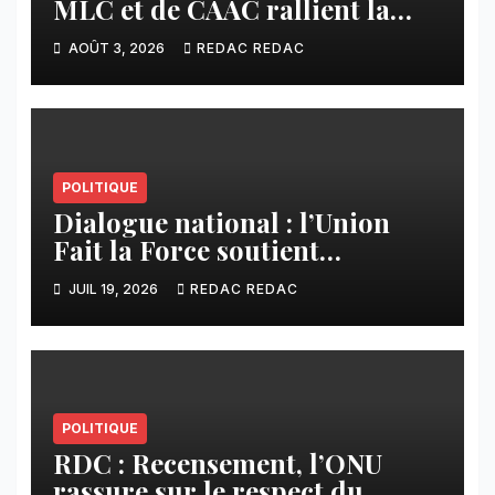
MLC et de CAAC rallient la
Dynamique pour la
AOÛT 3, 2026
REDAC REDAC
Transformation du Congo
POLITIQUE
Dialogue national : l’Union
Fait la Force soutient
l’initiative de Tshisekedi et
JUIL 19, 2026
REDAC REDAC
s’oppose à la participation des
groupes armés
POLITIQUE
RDC : Recensement, l’ONU
rassure sur le respect du