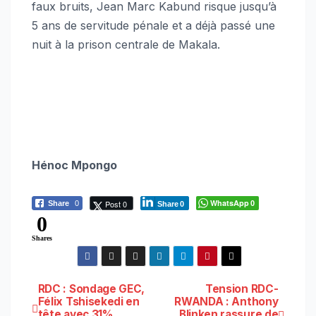
faux bruits, Jean Marc Kabund risque jusqu’à
5 ans de servitude pénale et a déjà passé une
nuit à la prison centrale de Makala.
Hénoc Mpongo
WhatsApp
Post 0
Share
0
0
Share
0
0
Shares
Navigation
RDC : Sondage GEC,
Tension RDC-
Félix Tshisekedi en
RWANDA : Anthony
tête avec 31%
Blinken rassure de