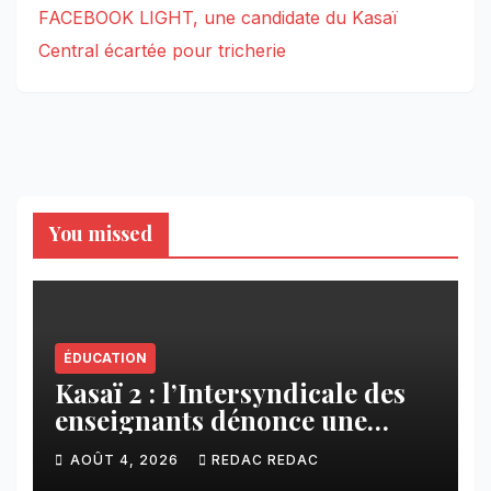
FACEBOOK LIGHT, une candidate du Kasaï
Central écartée pour tricherie
You missed
ÉDUCATION
Kasaï 2 : l’Intersyndicale des
enseignants dénonce une
contribution financière
AOÛT 4, 2026
REDAC REDAC
imposée aux écoles de la