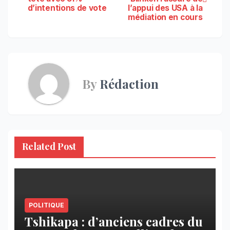
de
d’intentions de vote
l’appui des USA à la
médiation en cours
l’article
By
Rédaction
Related Post
POLITIQUE
Tshikapa : d’anciens cadres du