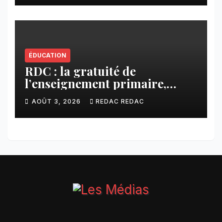
ÉDUCATION
RDC : la gratuité de
l’enseignement primaire,
vision phare du Président
AOÛT 3, 2026
REDAC REDAC
Félix Tshisekedi réaffirmée
par une circulaire du
Secrétaire général Juvénal
Sanga Kaubo