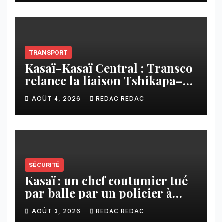
CNCA
TRANSPORT
Kasaï–Kasaï Central : Transco
relance la liaison Tshikapa–
Tshiamu pour faciliter les
AOÛT 4, 2026
REDAC REDAC
échanges
SÉCURITÉ
Kasaï : un chef coutumier tué
par balle par un policier à
Kamuesha, la tension monte
AOÛT 3, 2026
REDAC REDAC