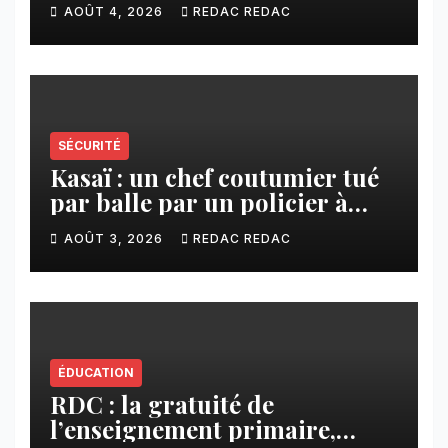
Tshiamu pour faciliter les
AOÛT 4, 2026
REDAC REDAC
échanges
SÉCURITÉ
Kasaï : un chef coutumier tué
par balle par un policier à
Kamuesha, la tension monte
AOÛT 3, 2026
REDAC REDAC
ÉDUCATION
RDC : la gratuité de
l’enseignement primaire,