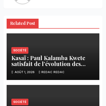
Related Post
SOCIÉTÉ
Kasaï : Paul Kalamba Kwete
satisfait de l’évolution des
travaux routiers exécutés par
AOÛT 1, 2026
REDAC REDAC
SAFRIMEX
SOCIÉTÉ