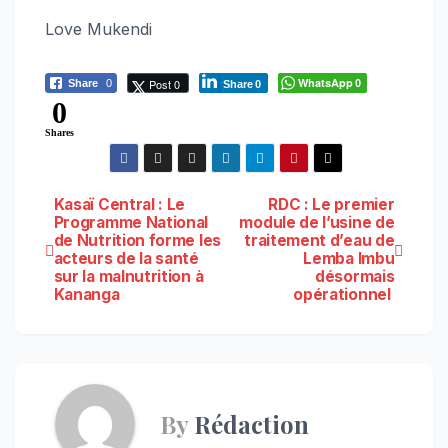
Love Mukendi
WhatsApp
Post 0
Share
0
0
Share
0
0
Shares
Navigation
Kasaï Central : Le
RDC : Le premier
Programme National
module de l’usine de
de Nutrition forme les
traitement d’eau de
de
acteurs de la santé
Lemba Imbu
sur la malnutrition à
désormais
l’article
Kananga
opérationnel
By
Rédaction