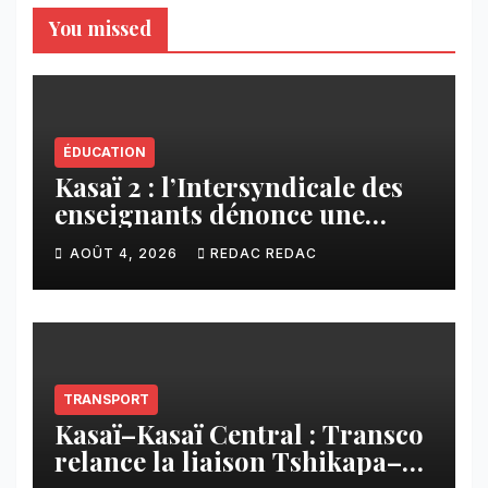
You missed
ÉDUCATION
Kasaï 2 : l’Intersyndicale des
enseignants dénonce une
contribution financière
AOÛT 4, 2026
REDAC REDAC
imposée aux écoles de la
CNCA
TRANSPORT
Kasaï–Kasaï Central : Transco
relance la liaison Tshikapa–