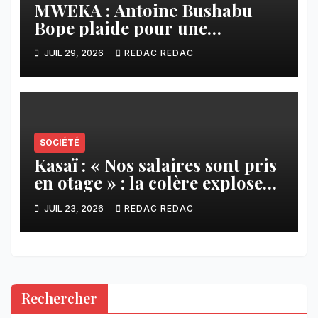
MWEKA : Antoine Bushabu
Bope plaide pour une
meilleure prise en compte des
JUIL 29, 2026
REDAC REDAC
communautés locales dans la
réforme sur le crédit carbone.
SOCIÉTÉ
Kasaï : « Nos salaires sont pris
en otage » : la colère explose
contre ADVANS Banque à
JUIL 23, 2026
REDAC REDAC
Tshikapa
Rechercher