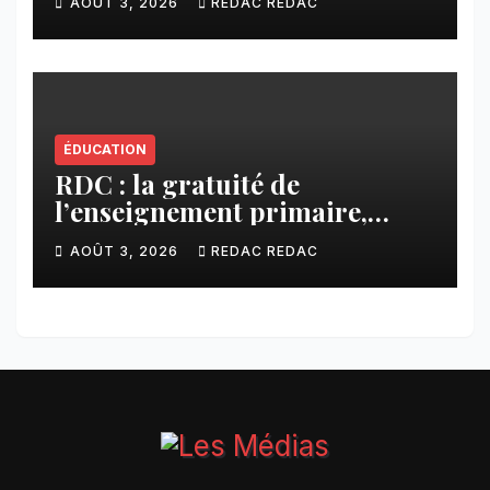
AOÛT 3, 2026
REDAC REDAC
ÉDUCATION
RDC : la gratuité de
l’enseignement primaire,
vision phare du Président
AOÛT 3, 2026
REDAC REDAC
Félix Tshisekedi réaffirmée
par une circulaire du
Secrétaire général Juvénal
Sanga Kaubo