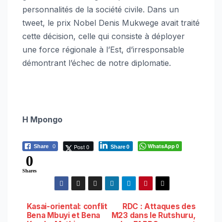
personnalités de la société civile. Dans un
tweet, le prix Nobel Denis Mukwege avait traité
cette décision, celle qui consiste à déployer
une force régionale à l’Est, d’irresponsable
démontrant l’échec de notre diplomatie.
H Mpongo
WhatsApp
Post 0
Share
0
0
Share
0
0
Shares
Navigation
Kasai-oriental: conflit
RDC : Attaques des
Bena Mbuyi et Bena
M23 dans le Rutshuru,