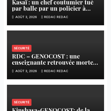
Kasaï : un chef coutumier tué
par balle par un policier à
Kamuesha, la tension monte
AOÛT 3, 2026
REDAC REDAC
SÉCURITÉ
RDC – GENOCOST : une
enseignante retrouvée morte à
l’Est, un drame qui ravive la
AOÛT 3, 2026
REDAC REDAC
douleur des populations
civiles
SÉCURITÉ
Kinshasa-GENOCOST: de la