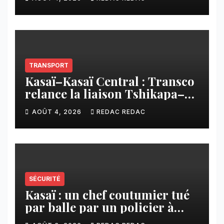
imposée aux écoles de la
CNCA
TRANSPORT
Kasaï–Kasaï Central : Transco
relance la liaison Tshikapa–
Tshiamu pour faciliter les
AOÛT 4, 2026
REDAC REDAC
échanges
SÉCURITÉ
Kasaï : un chef coutumier tué
par balle par un policier à
Kamuesha, la tension monte