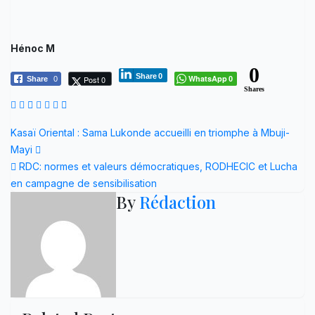
Hénoc M
0
Share
0
WhatsApp
Post 0
Share
0
0
Shares
Navigation
Kasaï Oriental : Sama Lukonde accueilli en triomphe à Mbuji-
Mayi
de
RDC: normes et valeurs démocratiques, RODHECIC et Lucha
l’article
en campagne de sensibilisation
By
Rédaction