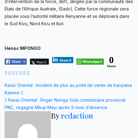
d’intervention de la force, (Bif), dirigée par la communauté des
États de l’Afrique Australe, (Sadc). Cette force régionale sera
placée sous l’autorité militaire Kenyanne et se déploiera dans
le Sud Kivu, Nord Kivu et Ituri.
Hénoc MPONGO
0
Share
0
WhatsApp
Post 0
Share
0
0
Shares
Navigation
Kasaï Oriental : Incident de plus au point de vente de kanyama
Kasese
de
Kasaï-Oriental : Roger Nsinga Vola commissaire provincial
l’article
PNC, regagne Mbuji-Mayi après 9 mois d’absence
By
redaction