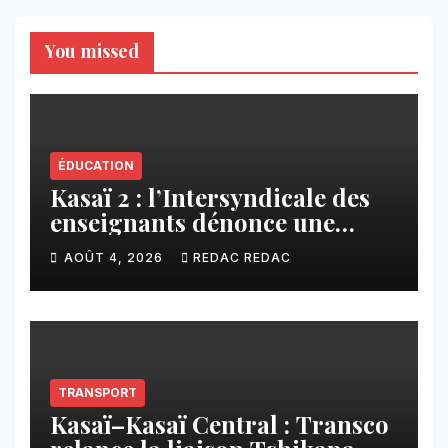
You missed
ÉDUCATION
Kasaï 2 : l’Intersyndicale des
enseignants dénonce une
contribution financière
AOÛT 4, 2026
REDAC REDAC
imposée aux écoles de la
CNCA
TRANSPORT
Kasaï–Kasaï Central : Transco