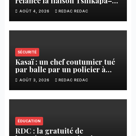
relance la liaison Tshikapa–
Tshiamu pour faciliter les
AOÛT 4, 2026
REDAC REDAC
échanges
SÉCURITÉ
Kasaï : un chef coutumier tué
par balle par un policier à
Kamuesha, la tension monte
AOÛT 3, 2026
REDAC REDAC
ÉDUCATION
RDC : la gratuité de