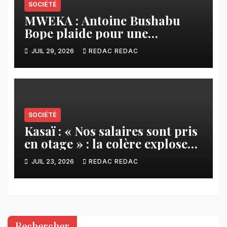
SOCIÉTÉ
MWEKA : Antoine Bushabu
Bope plaide pour une
meilleure prise en compte des
JUIL 29, 2026
REDAC REDAC
communautés locales dans la
réforme sur le crédit carbone.
SOCIÉTÉ
Kasaï : « Nos salaires sont pris
en otage » : la colère explose
contre ADVANS Banque à
JUIL 23, 2026
REDAC REDAC
Tshikapa
Rechercher