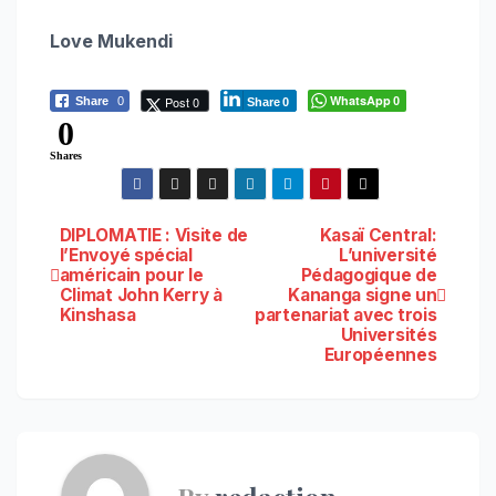
Love Mukendi
WhatsApp
Post 0
Share
0
0
Share
0
0
Shares
Navigation
DIPLOMATIE : Visite de
Kasaï Central:
l’Envoyé spécial
L’université
américain pour le
Pédagogique de
de
Climat John Kerry à
Kananga signe un
Kinshasa
partenariat avec trois
l’article
Universités
Européennes