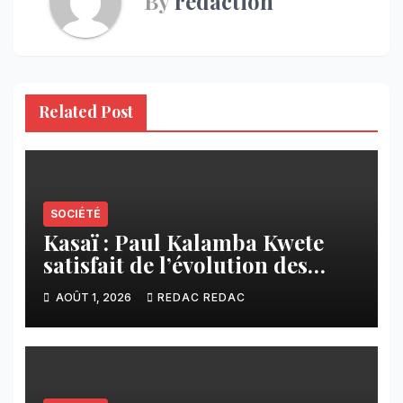
By
redaction
Related Post
SOCIÉTÉ
Kasaï : Paul Kalamba Kwete
satisfait de l’évolution des
travaux routiers exécutés par
AOÛT 1, 2026
REDAC REDAC
SAFRIMEX